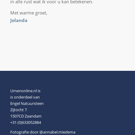
in alle rust wat ik voor u kan betekenen.
Met warme groet,
Jolanda
Urnenonline.nl is
is onderdeel van
Engel Natuursteen
Zijtocht 7
1507CD Zaandam
+31 (0)633052884
Fotografie door
@annabel.miedema