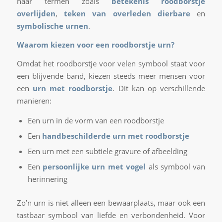
naar termen zoals
betekenis roodborstje
overlijden
,
teken van overleden dierbare
en
symbolische urnen
.
Waarom kiezen voor een roodborstje urn?
Omdat het roodborstje voor velen symbool staat voor
een blijvende band, kiezen steeds meer mensen voor
een
urn met roodborstje
. Dit kan op verschillende
manieren:
Een urn in de vorm van een roodborstje
Een
handbeschilderde urn met roodborstje
Een urn met een subtiele gravure of afbeelding
Een
persoonlijke urn met vogel
als symbool van
herinnering
Zo’n urn is niet alleen een bewaarplaats, maar ook een
tastbaar symbool van liefde en verbondenheid. Voor