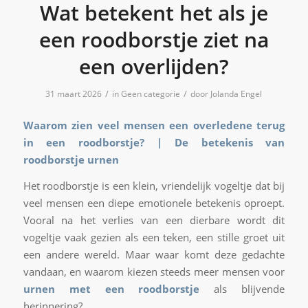
Wat betekent het als je
een roodborstje ziet na
een overlijden?
/
/
31 maart 2026
in
Geen categorie
door
Jolanda Engel
Waarom zien veel mensen een overledene terug
in een roodborstje? | De betekenis van
roodborstje urnen
Het roodborstje is een klein, vriendelijk vogeltje dat bij
veel mensen een diepe emotionele betekenis oproept.
Vooral na het verlies van een dierbare wordt dit
vogeltje vaak gezien als een teken, een stille groet uit
een andere wereld. Maar waar komt deze gedachte
vandaan, en waarom kiezen steeds meer mensen voor
urnen met een roodborstje
als blijvende
herinnering?