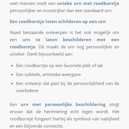
veel mensen voelt een
unieke urn met roodborstje
persoonlijker en troostrijker dan een standaard urn.
Een roodborstje laten schilderen op een urn
Naast bestaande ontwerpen is het ook mogelijk om
een
urn te laten beschilderen met een
roodborstje
. Dit maakt de urn nog persoonlijker en
unieker. Denk bijvoorbeeld aan:
Een roodborstje op een favoriete plek of tak
Een subtiele, artistieke weergave
Een ontwerp dat past bij de persoonlijkheid van de
overledene
Een
urn met persoonlijke beschildering
zorgt
ervoor dat de herinnering echt eigen wordt. Het
roodborstje fungeert hierbij als symbool van nabijheid
en een blijvende connectie.