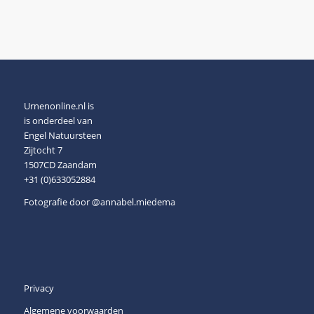
Urnenonline.nl is
is onderdeel van
Engel Natuursteen
Zijtocht 7
1507CD Zaandam
+31 (0)633052884
Fotografie door
@annabel.miedema
Privacy
Algemene voorwaarden