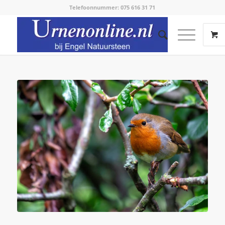
Telefoonnummer: 075 616 31 71