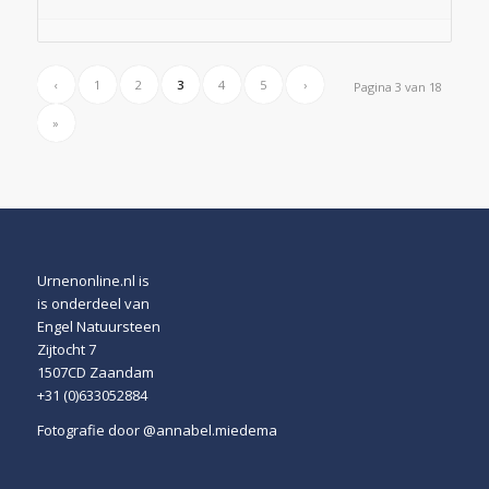
‹
1
2
3
4
5
›
Pagina 3 van 18
»
Urnenonline.nl is
is onderdeel van
Engel Natuursteen
Zijtocht 7
1507CD Zaandam
+31 (0)633052884
Fotografie door
@annabel.miedema