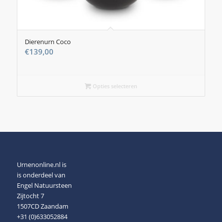
Dierenurn Coco
€
139,00
Opties selecteren
Urnenonline.nl is
is onderdeel van
Engel Natuursteen
Zijtocht 7
1507CD Zaandam
+31 (0)633052884