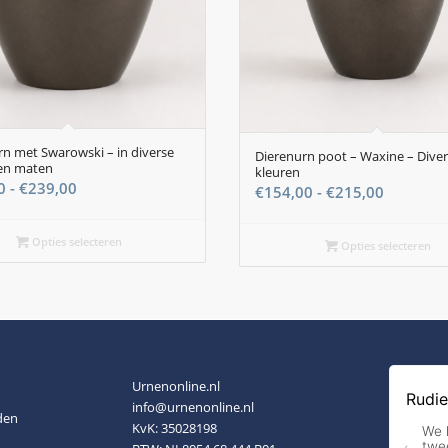
rn met Swarowski – in diverse
Dierenurn poot – Waxine – Dive
en maten
kleuren
Prijsklasse:
0
-
€
239,00
Prijsklas
€
154,00
-
€
215,00
€144,00
€154,00
tot
tot
Opties selecteren
Opties selecteren
€239,00
€215,00
Urnenonline.nl
info@urnenonline.nl
den
KvK: 35028198