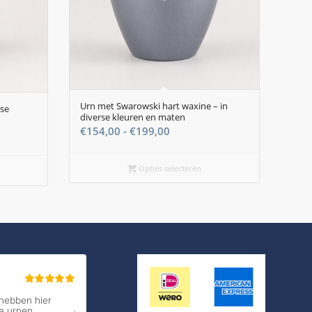
Urn met Swarowski hart waxine – in
rse
diverse kleuren en maten
Prijsklasse:
€
154,00
-
€
199,00
se:
€154,00
tot
Opties selecteren
€199,00