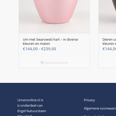
Urn met Swarowski hart – in diverse
Dieren u
kleuren en maten
kleuren 
Prijsklasse:
€
144,00
-
€
239,00
€
144,0
€144,00
tot
Opties selecteren
€239,00
Urnenonline.nl is
Privacy
is onderdeel van
Algemene voorwaar
Engel Natuursteen