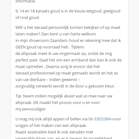
informatie.
9, 14 en 18 karaats goud is in de keuze witgoud, geelgoud
of rosé goud.
Wilt u het sieraad persoonlijk komen bekijken of op maat
laten maken? Dan bent u van harte welkom
in mijn showroom Zaandam. houd er rekening mee dat ik
GEEN goud op voorraad heb . Tijdens
de afspraak meet ik uw vingermaat op, zodat de ring
perfect past. Gaat het om een armband dan kan ik ook de
maat opmeten . Daarna zorg ik ervoor dat het
sieraad professioneel op maat gemaakt wordt en het as
van uw dierbare – indien gewenst –
zorgvuldig verwerkt wordt in de door u gekozen kleur.
Tip: Neem indien mogelijk alvast wat as mee naar uw
afspraak. Dit maakt het proces voor u en voor
mij eenvoudiger.
U mag mij ook altijd appen of bellen via
06-33052884
voor
vragen of het maken van een afspraak.
Naast assieraden bied ik ook sieraden met
vingerafdrukken aan, en er is tevens de mogelijkheid