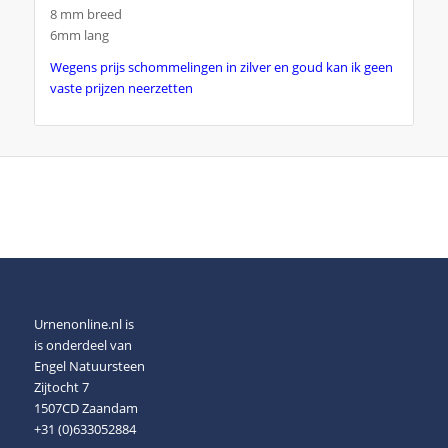
8 mm breed
6mm lang
Wegens prijs schommelingen in zilver en goud kan ik geen
vaste prijzen neerzetten
Urnenonline.nl is
is onderdeel van
Engel Natuursteen
Zijtocht 7
1507CD Zaandam
+31 (0)633052884