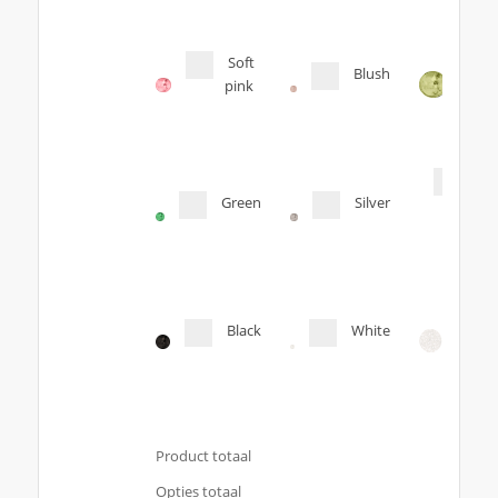
Soft
Blush
pink
Tra
Green
Silver
Orig
col
Black
White
Product totaal
Opties totaal