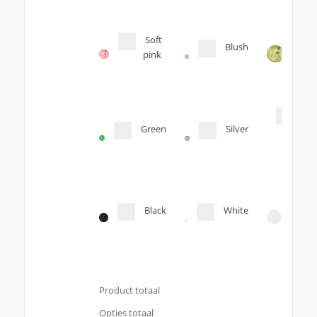
Soft
Blush
pink
Tra
Green
Silver
Orig
col
Black
White
Product totaal
Opties totaal