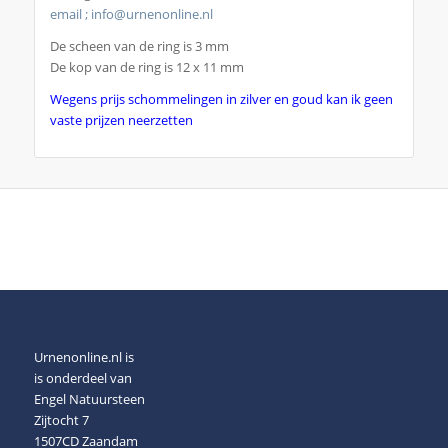
email ; info@urnenonline.nl
De scheen van de ring is 3 mm
De kop van de ring is 12 x 11 mm
Wegens prijs schommelingen in zilver en goud kan ik geen
vaste prijzen neerzetten
Urnenonline.nl is
is onderdeel van
Engel Natuursteen
Zijtocht 7
1507CD Zaandam