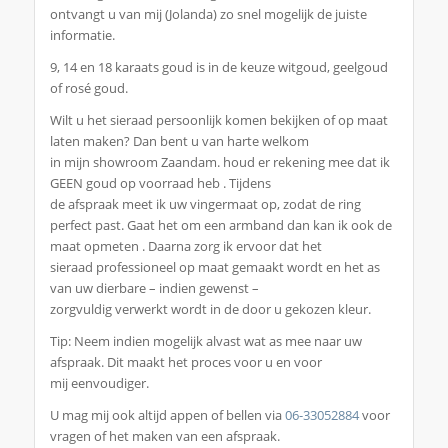
ontvangt u van mij (Jolanda) zo snel mogelijk de juiste
informatie.
9, 14 en 18 karaats goud is in de keuze witgoud, geelgoud
of rosé goud.
Wilt u het sieraad persoonlijk komen bekijken of op maat
laten maken? Dan bent u van harte welkom
in mijn showroom Zaandam. houd er rekening mee dat ik
GEEN goud op voorraad heb . Tijdens
de afspraak meet ik uw vingermaat op, zodat de ring
perfect past. Gaat het om een armband dan kan ik ook de
maat opmeten . Daarna zorg ik ervoor dat het
sieraad professioneel op maat gemaakt wordt en het as
van uw dierbare – indien gewenst –
zorgvuldig verwerkt wordt in de door u gekozen kleur.
Tip: Neem indien mogelijk alvast wat as mee naar uw
afspraak. Dit maakt het proces voor u en voor
mij eenvoudiger.
U mag mij ook altijd appen of bellen via
06-33052884
voor
vragen of het maken van een afspraak.