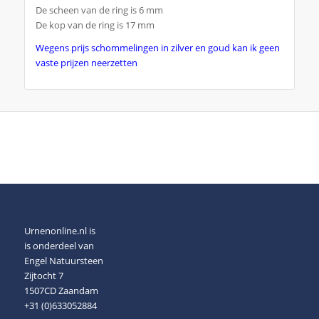
De scheen van de ring is 6 mm
De kop van de ring is 17 mm
Wegens prijs schommelingen in zilver en goud kan ik geen
vaste prijzen neerzetten
Urnenonline.nl is
is onderdeel van
Engel Natuursteen
Zijtocht 7
1507CD Zaandam
+31 (0)633052884