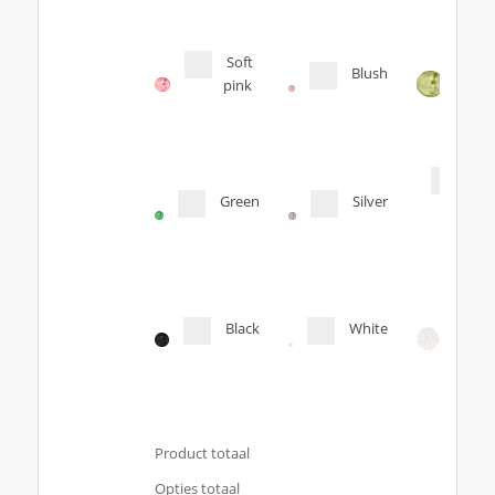
Soft
Blush
pink
Tra
Green
Silver
Orig
col
Black
White
Product totaal
Opties totaal