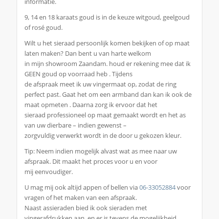
informatie.
9, 14 en 18 karaats goud is in de keuze witgoud, geelgoud
of rosé goud.
Wilt u het sieraad persoonlijk komen bekijken of op maat
laten maken? Dan bent u van harte welkom
in mijn showroom Zaandam. houd er rekening mee dat ik
GEEN goud op voorraad heb . Tijdens
de afspraak meet ik uw vingermaat op, zodat de ring
perfect past. Gaat het om een armband dan kan ik ook de
maat opmeten . Daarna zorg ik ervoor dat het
sieraad professioneel op maat gemaakt wordt en het as
van uw dierbare – indien gewenst –
zorgvuldig verwerkt wordt in de door u gekozen kleur.
Tip: Neem indien mogelijk alvast wat as mee naar uw
afspraak. Dit maakt het proces voor u en voor
mij eenvoudiger.
U mag mij ook altijd appen of bellen via
06-33052884
voor
vragen of het maken van een afspraak.
Naast assieraden bied ik ook sieraden met
vingerafdrukken aan, en er is tevens de mogelijkheid