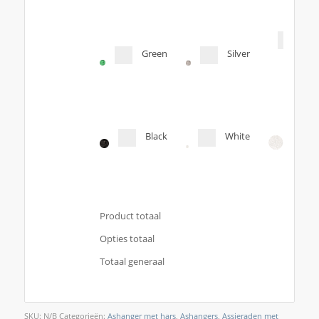
Tra
Green
Silver
Orig
col
Black
White
Product totaal
Opties totaal
Totaal generaal
SKU:
N/B
Categorieën:
Ashanger met hars
,
Ashangers
,
Assieraden met