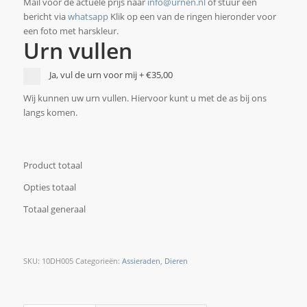
Mail voor de actuele prijs naar
info@urnen.nl
of stuur een
bericht via
whatsapp
Klik op een van de ringen hieronder voor
een foto met harskleur.
Urn vullen
Ja, vul de urn voor mij
+
€35,00
Wij kunnen uw urn vullen. Hiervoor kunt u met de as bij ons
langs komen.
Product totaal
Opties totaal
Totaal generaal
SKU:
10DH005
Categorieën:
Assieraden
,
Dieren