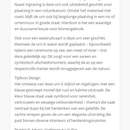
Naast ingraving is deze urn ook uitstekend geschikt voor
plaatsing in een columbarium. Omdat het materiaal niet
roest, blijft de urn ook bij langdurige plaatsing in een nis of
urnenmuur in goede staat. Hierdoor is het een waardige
en duurzame keuze voor binnengebruik.
Ook voor een wateruitvaart is deze urn zeer geschikt.
Wanneer de urn in water wordt geplaatst – bijvoorbeeld
tijdens een ceremonie op zee, een meer of rivier – lost
deze geleidelijk op. Dit zorgt voor een sereen en
symbolisch afscheidsmoment, waarbij de as op een
respectvolle manier wordt teruggegeven aan de natuur.
Tijdloos Design
Het ontwerp van deze urn is stijlvol en ingetogen, met een
blauw gestreept motief dat rust en kalmte uitstraalt. De
kleur blauw staat vaak symbool voor sereniteit,
vertrouwen en eeuwige verbondenheid – thema’s die vaak
centraal staan bij het herdenken van een geliefde. De
zachte strepen geven de urn een elegante uitstraling die
past binnen diverse interieurs of herdenkingsruimtes.
Praktisch Advies: Verlijmen na Vullen