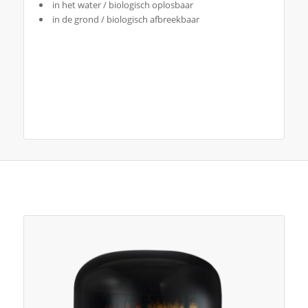
in het water / biologisch oplosbaar
in de grond / biologisch afbreekbaar
Je zou ook kunnen houden van …