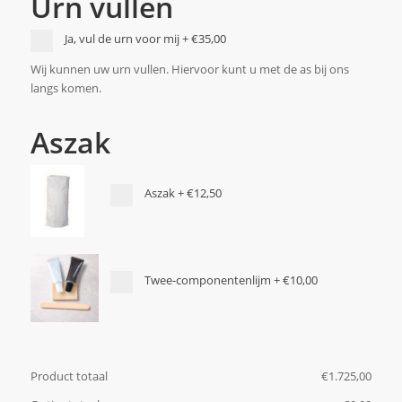
Urn vullen
Ja, vul de urn voor mij
+
€35,00
Wij kunnen uw urn vullen. Hiervoor kunt u met de as bij ons
langs komen.
Aszak
Aszak
+
€12,50
Twee-componentenlijm
+
€10,00
Product totaal
€
‎1.725,00