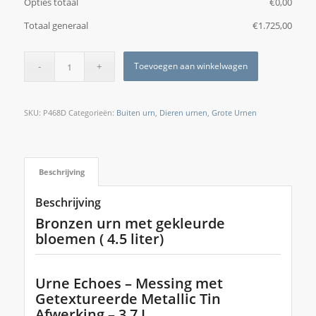
Opties totaal
€
‎0,00
Totaal generaal
€
‎1.725,00
Toevoegen aan winkelwagen
SKU:
P468D
Categorieën:
Buiten urn
,
Dieren urnen
,
Grote Urnen
Beschrijving
Beschrijving
Bronzen urn met gekleurde
bloemen ( 4.5 liter)
Urne Echoes – Messing met
Getextureerde Metallic Tin
Afwerking – 3,7 L