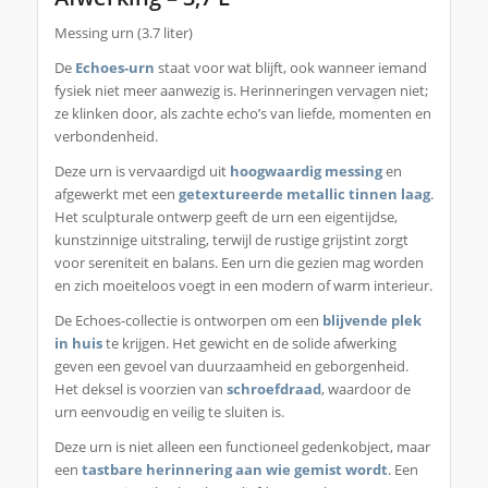
Messing urn (3.7 liter)
De
Echoes-urn
staat voor wat blijft, ook wanneer iemand
fysiek niet meer aanwezig is. Herinneringen vervagen niet;
ze klinken door, als zachte echo’s van liefde, momenten en
verbondenheid.
Deze urn is vervaardigd uit
hoogwaardig messing
en
afgewerkt met een
getextureerde metallic tinnen laag
.
Het sculpturale ontwerp geeft de urn een eigentijdse,
kunstzinnige uitstraling, terwijl de rustige grijstint zorgt
voor sereniteit en balans. Een urn die gezien mag worden
en zich moeiteloos voegt in een modern of warm interieur.
De Echoes-collectie is ontworpen om een
blijvende plek
in huis
te krijgen. Het gewicht en de solide afwerking
geven een gevoel van duurzaamheid en geborgenheid.
Het deksel is voorzien van
schroefdraad
, waardoor de
urn eenvoudig en veilig te sluiten is.
Deze urn is niet alleen een functioneel gedenkobject, maar
een
tastbare herinnering aan wie gemist wordt
. Een