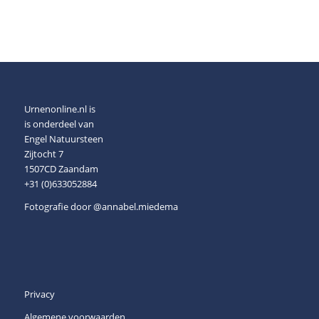
Urnenonline.nl is
is onderdeel van
Engel Natuursteen
Zijtocht 7
1507CD Zaandam
+31 (0)633052884
Fotografie door
@annabel.miedema
Privacy
Algemene voorwaarden