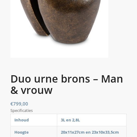
Duo urne brons – Man
& vrouw
€
799,00
Specificaties
Inhoud
3L en 2,8L
Hoogte
20x11x27cm en 23x10x33,5cm