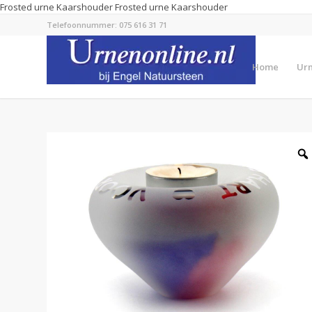
Frosted urne Kaarshouder
Frosted urne Kaarshouder
Telefoonnummer: 075 616 31 71
Home
Ur