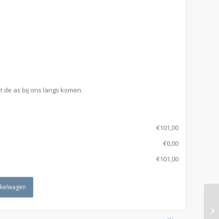
t de as bij ons langs komen.
€
101,00
€
0,00
€
101,00
nkelwagen