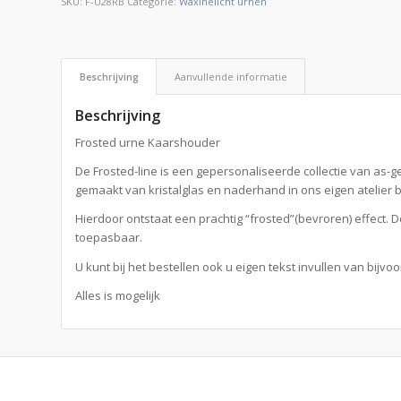
SKU:
F-U28RB
Categorie:
Waxinelicht urnen
Beschrijving
Aanvullende informatie
Beschrijving
Frosted urne Kaarshouder
De Frosted-line is een gepersonaliseerde collectie van 
gemaakt van kristalglas en naderhand in ons eigen atelier 
Hierdoor ontstaat een prachtig “frosted”(bevroren) effect. 
toepasbaar.
U kunt bij het bestellen ook u eigen tekst invullen van bijvo
Alles is mogelijk