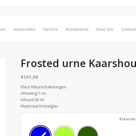
nen
Assieraden
Service
Accessoires
Over ons
Contact
Frosted urne Kaarsho
€
101,00
Kleur Kleurschakeringen
Afmeting 7 cm
Inhoud 45 ml
Materiaal Kristalglas
Kleuren