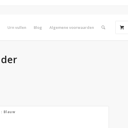
Urn vullen
Blog
Algemene voorwaarden
uder
: Blauw