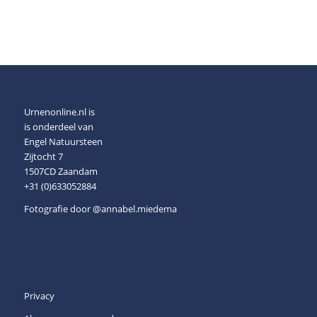
Urnenonline.nl is
is onderdeel van
Engel Natuursteen
Zijtocht 7
1507CD Zaandam
+31 (0)633052884
Fotografie door
@annabel.miedema
Privacy