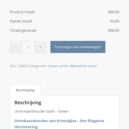
Product totaal
€
‎86,00
Opties totaal
€
‎0,00
Totaal generaal
€
‎86,00
Toevoegen aan winkelwagen
SKU:
U28GG
Categorieën:
Glazen urnen
,
Waxinelicht urnen
Beschrijving
Beschrijving
Urne kaarshouder Gold – Green
Urnekaarshouder van Kristalglas – Een Elegante
Herinnering