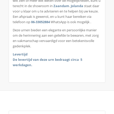
wilt zien of meer wilt weten over de mogelijkheden, kunt u
terecht in de showroom in
Zaandam
.
Jolanda
staat daar
voor u klaar om u te adviseren en te helpen bij uw keuze.
Een afspraak is gewenst, en u kunt haar bereiken via
telefoon op
06-33052884
WhatsApp is ook mogelijk .
Deze urnen bieden een elegante en persoonlijke manier
om de herinnering aan een geliefde te bewaren, met zorg
en vakmanschap vervaardigd voor een betekenisvolle
gedenkplek.
Levertijd
De levertijd van deze urn bedraagt circa 5
werkdagen.
Je zou ook kunnen houden van …