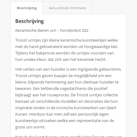
Beschrijving
Aanvullende informatie
Beschrijving
Keramische dieren urn – hondenbot 202
Troost urntjes zijn kleine keramische kunstwerkjes welke
met de hand geboetseerd worden uit hoogwaardige klei.
Tijdens het bakproces worden de urntjes voorzien van
hun unieke kleur, dat zich aan het keramiek hecht.
Het verlies van een huisdier is een ingrijpende gebeurtenis.
Troost urntjes geven baasjes de mogelijkheid om een
kleine, blijvende herinnering aan hun dierbaar huisdier te
bewaren. Een liefdevolle nagedachtenis die positief
bijdraagt aan het rouwproces. De Troost urntjes collectie
bestaat uit verschillende modellen en decoraties die hun
inspiratie vinden in de iconische kunstwerken van Geert
Kunen. Hierdoor kan men zelf een persoonlijk eigen
kunstwerkje uitzoeken welke een representatie van de
grote urn vormt.
Net als de Geert Kunen urnen wordt ieder Troost urntje op