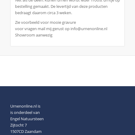
bestelling gemaakt. De levertijd van deze producten
bedraagt daarom circa 3 weken.
Zie voorbeeld voor mooie gravure
voor vragen mail mij gerust op info@urnenonline.nl
Showroom aanwezig
Urnenonline.nl is
is onderdeel van
Engel Natuursteen
Zijtocht 7
1507CD Zaandam