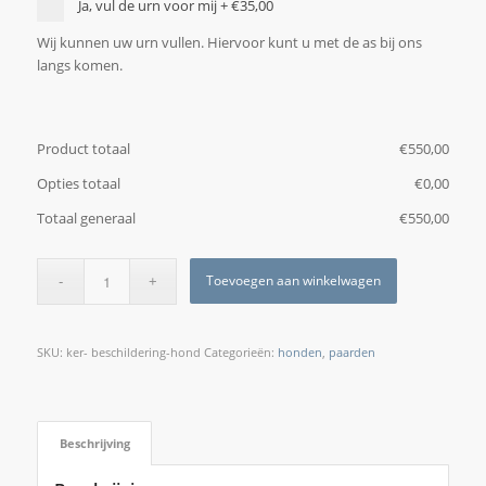
Ja, vul de urn voor mij
+
€35,00
Wij kunnen uw urn vullen. Hiervoor kunt u met de as bij ons
langs komen.
Product totaal
€
‎550,00
Opties totaal
€
‎0,00
Totaal generaal
€
‎550,00
Toevoegen aan winkelwagen
SKU:
ker- beschildering-hond
Categorieën:
honden
,
paarden
Beschrijving