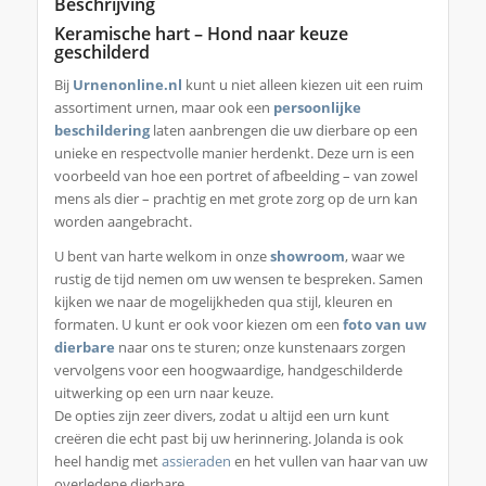
Beschrijving
Keramische hart – Hond naar keuze
geschilderd
Bij
Urnenonline.nl
kunt u niet alleen kiezen uit een ruim
assortiment urnen, maar ook een
persoonlijke
beschildering
laten aanbrengen die uw dierbare op een
unieke en respectvolle manier herdenkt. Deze urn is een
voorbeeld van hoe een portret of afbeelding – van zowel
mens als dier – prachtig en met grote zorg op de urn kan
worden aangebracht.
U bent van harte welkom in onze
showroom
, waar we
rustig de tijd nemen om uw wensen te bespreken. Samen
kijken we naar de mogelijkheden qua stijl, kleuren en
formaten. U kunt er ook voor kiezen om een
foto van uw
dierbare
naar ons te sturen; onze kunstenaars zorgen
vervolgens voor een hoogwaardige, handgeschilderde
uitwerking op een urn naar keuze.
De opties zijn zeer divers, zodat u altijd een urn kunt
creëren die echt past bij uw herinnering. Jolanda is ook
heel handig met
assieraden
en het vullen van haar van uw
overledene dierbare .