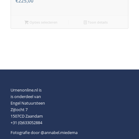
€
225,00
Opties selecteren
Toon details
Urnenonline.nl is
is onderdeel van
Engel Natuursteen
Zijtocht 7
1507CD Zaandam
+31 (0)633052884
Fotografie door
@annabel.miedema