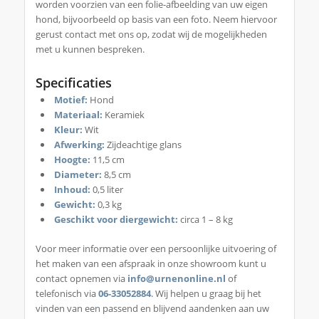
worden voorzien van een folie-afbeelding van uw eigen
hond, bijvoorbeeld op basis van een foto. Neem hiervoor
gerust contact met ons op, zodat wij de mogelijkheden
met u kunnen bespreken.
Specificaties
Motief:
Hond
Materiaal:
Keramiek
Kleur:
Wit
Afwerking:
Zijdeachtige glans
Hoogte:
11,5 cm
Diameter:
8,5 cm
Inhoud:
0,5 liter
Gewicht:
0,3 kg
Geschikt voor diergewicht:
circa 1 – 8 kg
Voor meer informatie over een persoonlijke uitvoering of
het maken van een afspraak in onze showroom kunt u
contact opnemen via
info@urnenonline.nl
of
telefonisch via
06-33052884
. Wij helpen u graag bij het
vinden van een passend en blijvend aandenken aan uw