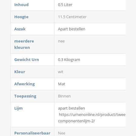
€169,00
Inhoud
0.5 Liter
tot
€189,00
Hoogte
11.5 Centimeter
Aszak
Apart bestellen
meerdere
nee
kleuren
Gewicht Urn
0.3 Kilogram
Kleur
wit
Afwerking
Mat
Toepassing
Binnen
Lijm
apart bestellen
https://urnenonline.nl/product/twee-
componentenlijm-2/
Personaliseerbaar
Nee