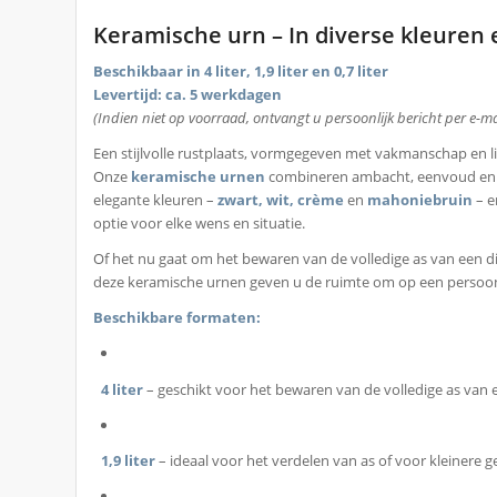
Keramische urn – In diverse kleuren
Beschikbaar in 4 liter, 1,9 liter en 0,7 liter
Levertijd: ca. 5 werkdagen
(Indien niet op voorraad, ontvangt u persoonlijk bericht per e-mai
Een stijlvolle rustplaats, vormgegeven met vakmanschap en li
Onze
keramische urnen
combineren ambacht, eenvoud en sc
elegante kleuren –
zwart, wit, crème
en
mahoniebruin
– e
optie voor elke wens en situatie.
Of het nu gaat om het bewaren van de volledige as van een d
deze keramische urnen geven u de ruimte om op een persoon
Beschikbare formaten:
4 liter
– geschikt voor het bewaren van de volledige as van
1,9 liter
– ideaal voor het verdelen van as of voor kleinere 