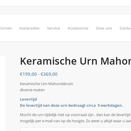
Urnen
Assieraden
Service
Accessoires
Over ons
Conta
Keramische Urn Mahon
Prijsklasse:
€
199,00
-
€
369,00
€199,00
Keramische Urn Mahoniebruin
tot
diverse maten
€369,00
Levertijd
De levertijd van deze urn bedraagt circa 5 werkdagen.
Mocht de urn tijdelijk niet op voorraad zijn , dan kan de levertij
mogelijk per e-mail van op de hoogte. Zo weet u altijd waar u aa