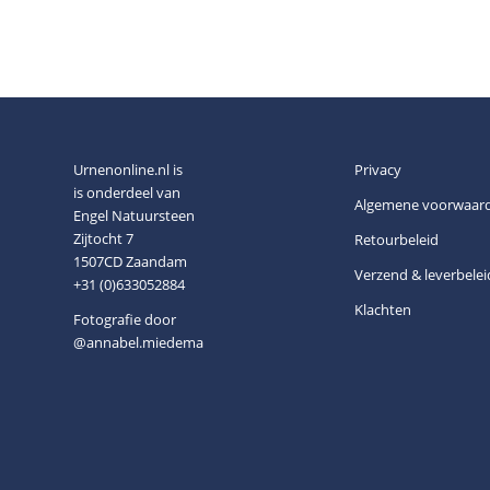
Urnenonline.nl is
Privacy
is onderdeel van
Algemene voorwaar
Engel Natuursteen
Zijtocht 7
Retourbeleid
1507CD Zaandam
Verzend & leverbelei
+31 (0)633052884
Klachten
Fotografie door
@annabel.miedema