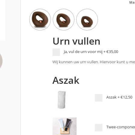
Ma
Urn vullen
Ja, vul de urn voor mij
+
€35,00
Wij kunnen uw urn vullen. Hiervoor kunt u met
Aszak
Aszak
+
€12,50
Twee-componen