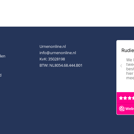
Urnenonline.nl
info@urnenonline.nl
den
KvK: 35028198
BTW: NL8054.68.444.B01
d