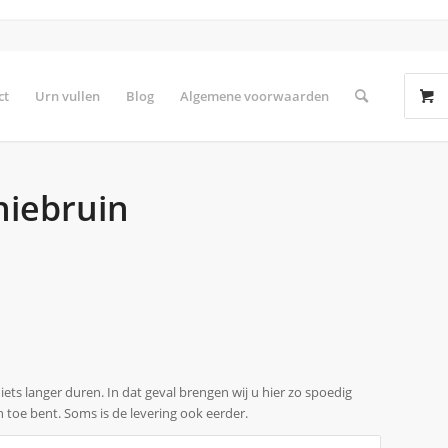
ct
Urn vullen
Blog
Algemene voorwaarden
iebruin
d iets langer duren. In dat geval brengen wij u hier zo spoedig
n toe bent. Soms is de levering ook eerder.