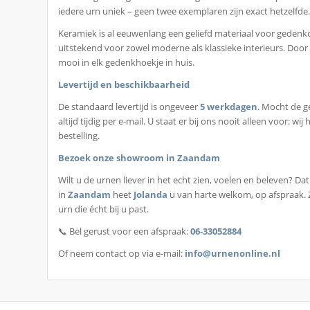
iedere urn uniek – geen twee exemplaren zijn exact hetzelfde
Keramiek is al eeuwenlang een geliefd materiaal voor gedenkob
uitstekend voor zowel moderne als klassieke interieurs. Door 
mooi in elk gedenkhoekje in huis.
Levertijd en beschikbaarheid
De standaard levertijd is ongeveer
5 werkdagen
. Mocht de g
altijd tijdig per e-mail. U staat er bij ons nooit alleen voor:
bestelling.
Bezoek onze showroom in Zaandam
Wilt u de urnen liever in het echt zien, voelen en beleven? D
in
Zaandam
heet
Jolanda
u van harte welkom, op afspraak. Z
urn die écht bij u past.
📞 Bel gerust voor een afspraak:
06-33052884
Of neem contact op via e-mail:
info@urnenonline.nl