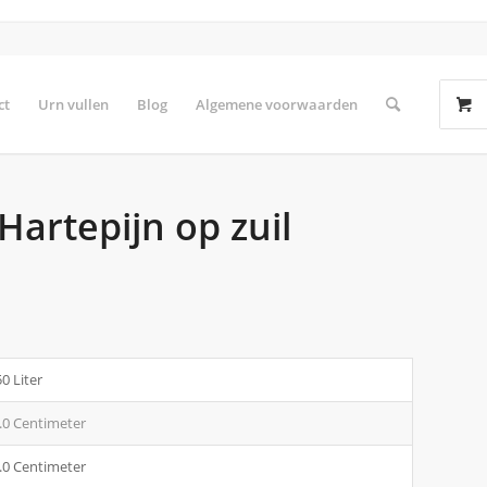
ct
Urn vullen
Blog
Algemene voorwaarden
artepijn op zuil
50 Liter
.0 Centimeter
.0 Centimeter