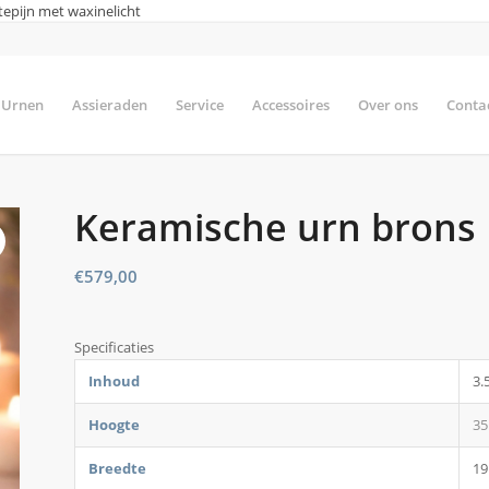
epijn met waxinelicht
Urnen
Assieraden
Service
Accessoires
Over ons
Conta
Keramische urn brons H
€
579,00
Specificaties
Inhoud
3.
Hoogte
35
Breedte
19