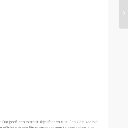
Dat geeft een extra stukje sfeer en rust. Een klein kaarsje
dag of juist om een fijn moment samen te herdenken. Het