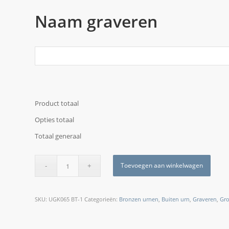
Naam graveren
Product totaal
Opties totaal
Totaal generaal
Toevoegen aan winkelwagen
SKU:
UGK065 BT-1
Categorieën:
Bronzen urnen
,
Buiten urn
,
Graveren
,
Gro