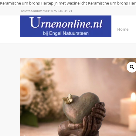
Keramische urn brons Hartepijn met waxinelicht
Keramische urn brons Hart
Telefoonnummer: 075 616 31 71
Home