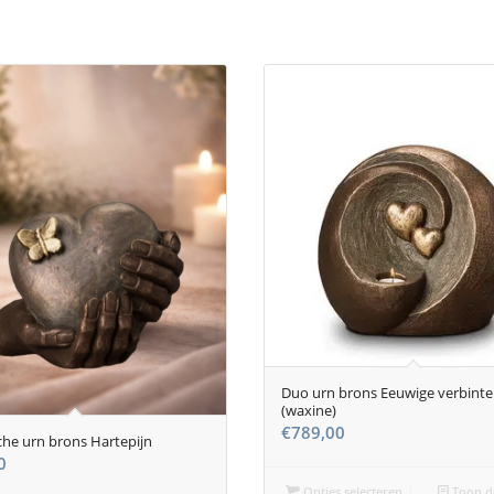
Duo urn brons Eeuwige verbinte
(waxine)
€
789,00
he urn brons Hartepijn
0
Opties selecteren
Toon de