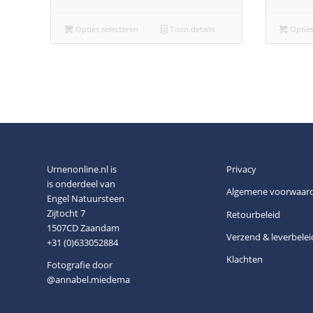
Opties selecteren
Toon details
Opties
Urnenonline.nl is
Privacy
is onderdeel van
Algemene voorwaar
Engel Natuursteen
Zijtocht 7
Retourbeleid
1507CD Zaandam
Verzend & leverbelei
+31 (0)633052884
Klachten
Fotografie door
@annabel.miedema