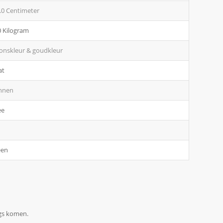
.0 Centimeter
0 Kilogram
onskleur & goudkleur
at
nnen
ee
een
ngs komen.