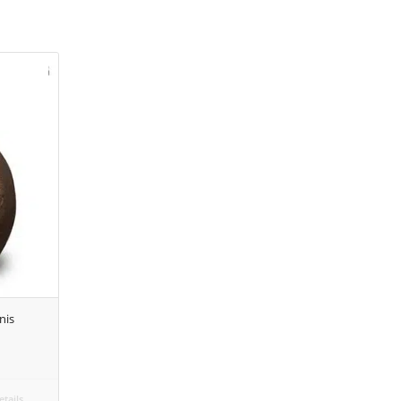
nis
tails