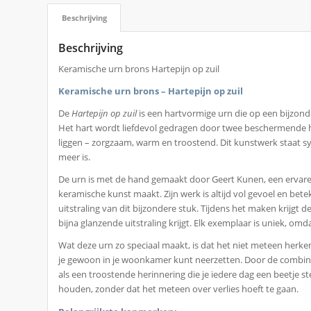
Beschrijving
Beschrijving
Keramische urn brons Hartepijn op zuil
Keramische urn brons – Hartepijn op zuil
De
Hartepijn op zuil
is een hartvormige urn die op een bijzond
Het hart wordt liefdevol gedragen door twee beschermende h
liggen – zorgzaam, warm en troostend. Dit kunstwerk staat sy
meer is.
De urn is met de hand gemaakt door Geert Kunen, een ervaren
keramische kunst maakt. Zijn werk is altijd vol gevoel en beteke
uitstraling van dit bijzondere stuk. Tijdens het maken krijgt
bijna glanzende uitstraling krijgt. Elk exemplaar is uniek, 
Wat deze urn zo speciaal maakt, is dat het niet meteen herken
je gewoon in je woonkamer kunt neerzetten. Door de combina
als een troostende herinnering die je iedere dag een beetje s
houden, zonder dat het meteen over verlies hoeft te gaan.