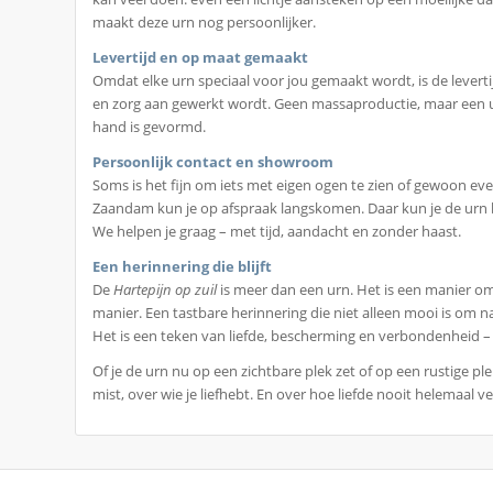
maakt deze urn nog persoonlijker.
Levertijd en op maat gemaakt
Omdat elke urn speciaal voor jou gemaakt wordt, is de levert
en zorg aan gewerkt wordt. Geen massaproductie, maar een u
hand is gevormd.
Persoonlijk contact en showroom
Soms is het fijn om iets met eigen ogen te zien of gewoon e
Zaandam kun je op afspraak langskomen. Daar kun je de urn bek
We helpen je graag – met tijd, aandacht en zonder haast.
Een herinnering die blijft
De
Hartepijn op zuil
is meer dan een urn. Het is een manier om
manier. Een tastbare herinnering die niet alleen mooi is om na
Het is een teken van liefde, bescherming en verbondenheid – ie
Of je de urn nu op een zichtbare plek zet of op een rustige plek
mist, over wie je liefhebt. En over hoe liefde nooit helemaal ve