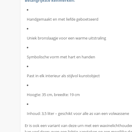
Belangrijkste kenmerken:
Handgemaakt en met liefde geboetseerd
Uniek bronslaagje voor een warme uitstraling
Symbolische vorm met hart en handen
Past in elk interieur als stijlvol kunstobject
Hoogte: 35 cm, breedte: 19 cm
Inhoud: 3,5 liter – geschikt voor alle as van een volwassene
Er is ook een variant van deze urn met een waxinelichthouder. 
kan veel doen: even een lichtje aansteken op een moeilijke 