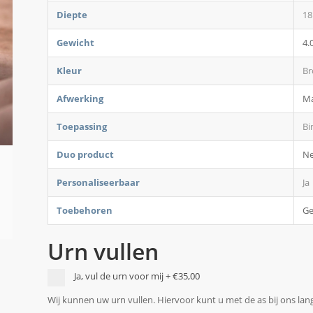
Diepte
18
Gewicht
4.
Kleur
Br
Afwerking
M
Toepassing
Bi
Duo product
N
Personaliseerbaar
Ja
Toebehoren
G
Urn vullen
Ja, vul de urn voor mij
+
€35,00
Wij kunnen uw urn vullen. Hiervoor kunt u met de as bij ons la