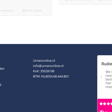
 selecteren
Toon details
Urnenonline.nl
info@urnenonline.nl
den
KvK: 35028198
BTW: NL8054.68.444.B01
d