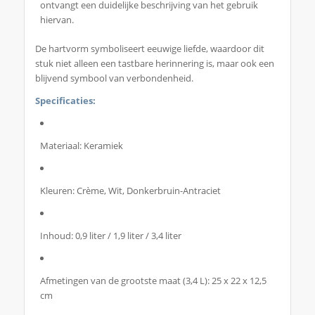
ontvangt een duidelijke beschrijving van het gebruik
hiervan.
De hartvorm symboliseert eeuwige liefde, waardoor dit
stuk niet alleen een tastbare herinnering is, maar ook een
blijvend symbool van verbondenheid.
Specificaties:
Materiaal: Keramiek
Kleuren: Crème, Wit, Donkerbruin-Antraciet
Inhoud: 0,9 liter / 1,9 liter / 3,4 liter
Afmetingen van de grootste maat (3,4 L): 25 x 22 x 12,5
cm