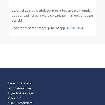
Levertijd c.a 5 a 7 werkdagen mocht het langer zijn omdat
de voorraad net op is word u keurig per mail op de hoogte
gesteld.
Showroom bezoek mogelijk bel of app
06-33052884
Urnenonline.nl is
is onderdeel van
Engel Natuursteen
Zijtocht 7
1507CD Zaandam