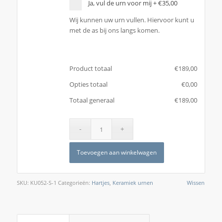
Ja, vul de urn voor mij
+
€35,00
Wij kunnen uw urn vullen. Hiervoor kunt u
met de as bij ons langs komen.
Product totaal
€
‎189,00
Opties totaal
€
‎0,00
Totaal generaal
€
‎189,00
Toevoegen aan winkelwagen
SKU:
KU052-S-1
Categorieën:
Hartjes
,
Keramiek urnen
Wissen