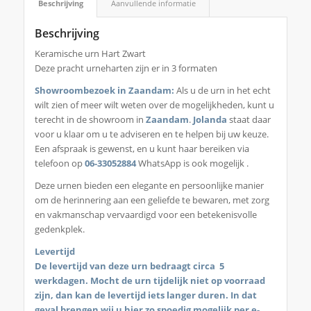
Beschrijving
Aanvullende informatie
Beschrijving
Keramische urn Hart Zwart
Deze pracht urneharten zijn er in 3 formaten
Showroombezoek in Zaandam
:
Als u de urn in het echt
wilt zien of meer wilt weten over de mogelijkheden, kunt u
terecht in de showroom in
Zaandam
.
Jolanda
staat daar
voor u klaar om u te adviseren en te helpen bij uw keuze.
Een afspraak is gewenst, en u kunt haar bereiken via
telefoon op
06-33052884
WhatsApp is ook mogelijk .
Deze urnen bieden een elegante en persoonlijke manier
om de herinnering aan een geliefde te bewaren, met zorg
en vakmanschap vervaardigd voor een betekenisvolle
gedenkplek.
Levertijd
De levertijd van deze urn bedraagt circa 5
werkdagen. Mocht de urn tijdelijk niet op voorraad
zijn, dan kan de levertijd iets langer duren. In dat
geval brengen wij u hier zo spoedig mogelijk per e-