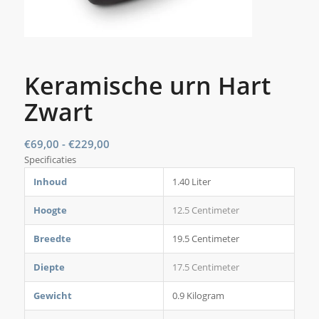
Keramische urn Hart
Zwart
Prijsklasse:
€
69,00
-
€
229,00
Specificaties
€69,00
tot
Inhoud
1.40 Liter
€229,00
Hoogte
12.5 Centimeter
Breedte
19.5 Centimeter
Diepte
17.5 Centimeter
Gewicht
0.9 Kilogram