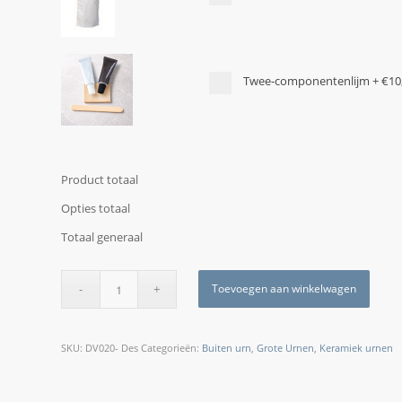
Twee-componentenlijm
+
€10
Product totaal
Opties totaal
Totaal generaal
Toevoegen aan winkelwagen
SKU:
DV020- Des
Categorieën:
Buiten urn
,
Grote Urnen
,
Keramiek urnen