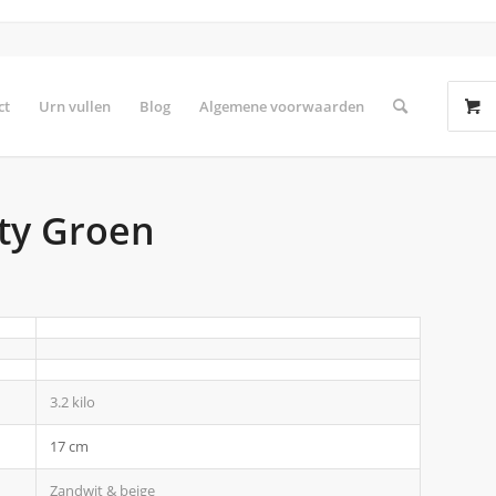
ct
Urn vullen
Blog
Algemene voorwaarden
ty Groen
3.2 kilo
17 cm
Zandwit & beige