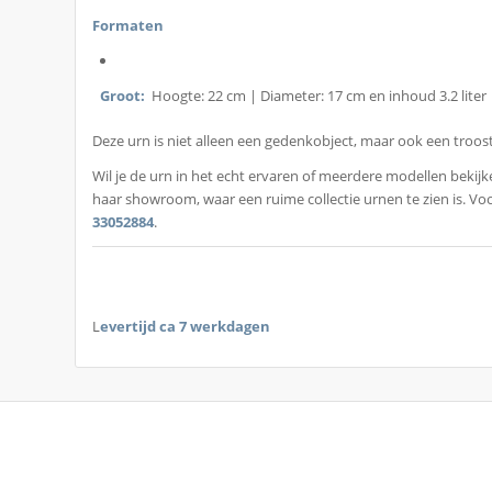
Formaten
Groot:
Hoogte: 22 cm | Diameter: 17 cm en inhoud 3.2 liter
Deze urn is niet alleen een gedenkobject, maar ook een troost
Wil je de urn in het echt ervaren of meerdere modellen bekij
haar showroom, waar een ruime collectie urnen te zien is. Vo
33052884
.
L
evertijd ca 7 werkdagen