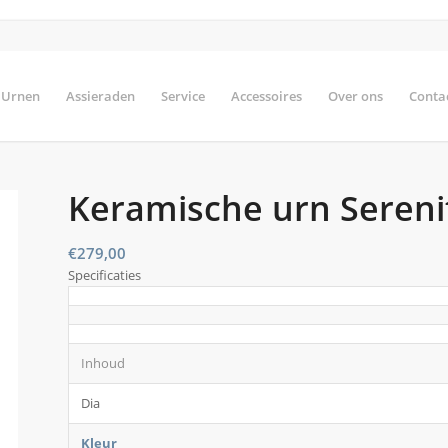
Urnen
Assieraden
Service
Accessoires
Over ons
Conta
Keramische urn Sereni
€
279,00
Specificaties
Inhoud
Dia
Kleur