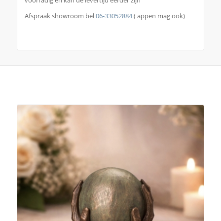
Afspraak showroom bel
06-33052884
( appen mag ook)
Je zou ook kunnen houden van …