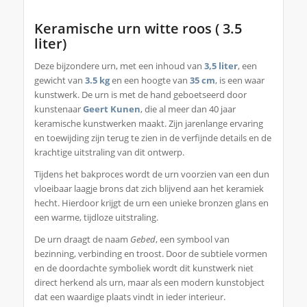
Keramische urn witte roos ( 3.5
liter)
Deze bijzondere urn, met een inhoud van
3,5 liter
, een
gewicht van
3.5 kg
en een hoogte van
35 cm
, is een waar
kunstwerk. De urn is met de hand geboetseerd door
kunstenaar
Geert Kunen
, die al meer dan 40 jaar
keramische kunstwerken maakt. Zijn jarenlange ervaring
en toewijding zijn terug te zien in de verfijnde details en de
krachtige uitstraling van dit ontwerp.
Tijdens het bakproces wordt de urn voorzien van een dun
vloeibaar laagje brons dat zich blijvend aan het keramiek
hecht. Hierdoor krijgt de urn een unieke bronzen glans en
een warme, tijdloze uitstraling.
De urn draagt de naam
Gebed
, een symbool van
bezinning, verbinding en troost. Door de subtiele vormen
en de doordachte symboliek wordt dit kunstwerk niet
direct herkend als urn, maar als een modern kunstobject
dat een waardige plaats vindt in ieder interieur.