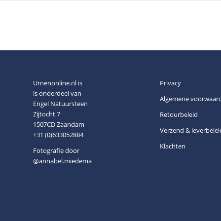
Urnenonline.nl is
Privacy
is onderdeel van
Algemene voorwaar
Engel Natuursteen
Zijtocht 7
Retourbeleid
1507CD Zaandam
Verzend & leverbelei
+31 (0)633052884
Klachten
Fotografie door
@annabel.miedema