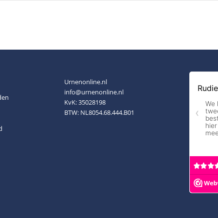
Urnenonline.nl
info@urnenonline.nl
den
KvK: 35028198
BTW: NL8054.68.444.B01
d