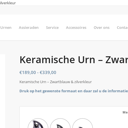
ilverkleur
Urnen
Assieraden
Service
Accessoires
Over ons
Conta
Keramische Urn – Zwar
Prijsklasse:
€
189,00
-
€
339,00
€189,00
Keramische Urn – Zwartblauw & zilverkleur
tot
Druk op het gewenste formaat en daar zal u de informati
€339,00
Ma