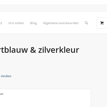
ct
Urn vullen
Blog
Algemene voorwaarden
tblauw & zilverkleur
e vinden
at