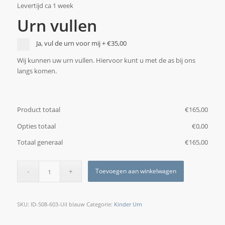
Levertijd ca 1 week
Urn vullen
Ja, vul de urn voor mij
+
€35,00
Wij kunnen uw urn vullen. Hiervoor kunt u met de as bij ons
langs komen.
Product totaal
€
‎165,00
Opties totaal
€
‎0,00
Totaal generaal
€
‎165,00
Toevoegen aan winkelwagen
SKU:
ID-508-603-Uil blauw
Categorie:
Kinder Urn