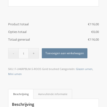
Product totaal
€
‎116,00
Opties totaal
€
‎0,00
Totaal generaal
€
‎116,00
Toevoegen aan winkelwagen
SKU:
F-U46RPBLM-S-ROOS Gold brushed
Categorieën:
Glazen urnen
,
Mini urnen
Beschrijving
Aanvullende informatie
Beschrijving