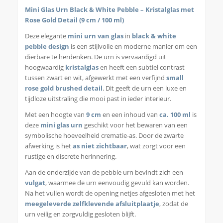
Mini Glas Urn Black & White Pebble – Kristalglas met
Rose Gold Detail (9 cm / 100 ml)
Deze elegante
mini urn van glas
in
black & white
pebble design
is een stijlvolle en moderne manier om een
dierbare te herdenken. De urn is vervaardigd uit
hoogwaardig
kristalglas
en heeft een subtiel contrast
tussen zwart en wit, afgewerkt met een verfijnd
small
rose gold brushed detail
. Dit geeft de urn een luxe en
tijdloze uitstraling die mooi past in ieder interieur.
Met een hoogte van
9 cm
en een inhoud van
ca. 100 ml
is
deze
mini glas urn
geschikt voor het bewaren van een
symbolische hoeveelheid crematie-as. Door de zwarte
afwerking is het
as niet zichtbaar
, wat zorgt voor een
rustige en discrete herinnering.
Aan de onderzijde van de pebble urn bevindt zich een
vulgat
, waarmee de urn eenvoudig gevuld kan worden.
Na het vullen wordt de opening netjes afgesloten met het
meegeleverde zelfklevende afsluitplaatje
, zodat de
urn veilig en zorgvuldig gesloten blijft.