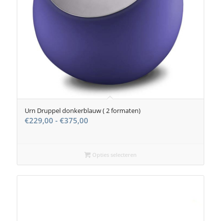
Urn Druppel donkerblauw ( 2 formaten)
Prijsklasse:
€
229,00
-
€
375,00
€229,00
tot
€375,00
Opties selecteren