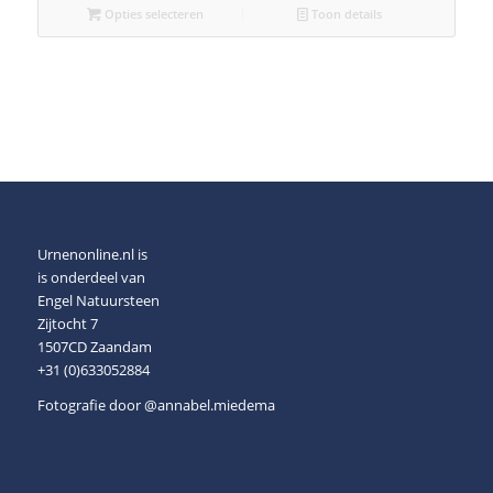
Opties selecteren
Toon details
Urnenonline.nl is
is onderdeel van
Engel Natuursteen
Zijtocht 7
1507CD Zaandam
+31 (0)633052884
Fotografie door
@annabel.miedema