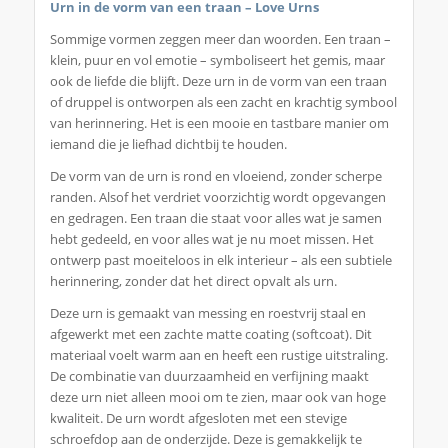
Urn in de vorm van een traan – Love Urns
Sommige vormen zeggen meer dan woorden. Een traan –
klein, puur en vol emotie – symboliseert het gemis, maar
ook de liefde die blijft. Deze urn in de vorm van een traan
of druppel is ontworpen als een zacht en krachtig symbool
van herinnering. Het is een mooie en tastbare manier om
iemand die je liefhad dichtbij te houden.
De vorm van de urn is rond en vloeiend, zonder scherpe
randen. Alsof het verdriet voorzichtig wordt opgevangen
en gedragen. Een traan die staat voor alles wat je samen
hebt gedeeld, en voor alles wat je nu moet missen. Het
ontwerp past moeiteloos in elk interieur – als een subtiele
herinnering, zonder dat het direct opvalt als urn.
Deze urn is gemaakt van messing en roestvrij staal en
afgewerkt met een zachte matte coating (softcoat). Dit
materiaal voelt warm aan en heeft een rustige uitstraling.
De combinatie van duurzaamheid en verfijning maakt
deze urn niet alleen mooi om te zien, maar ook van hoge
kwaliteit. De urn wordt afgesloten met een stevige
schroefdop aan de onderzijde. Deze is gemakkelijk te