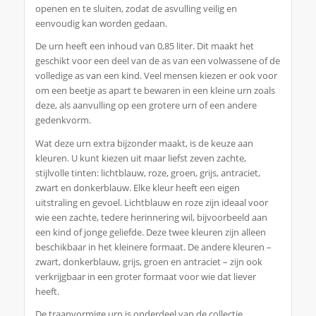
openen en te sluiten, zodat de asvulling veilig en
eenvoudig kan worden gedaan.
De urn heeft een inhoud van 0,85 liter. Dit maakt het
geschikt voor een deel van de as van een volwassene of de
volledige as van een kind. Veel mensen kiezen er ook voor
om een beetje as apart te bewaren in een kleine urn zoals
deze, als aanvulling op een grotere urn of een andere
gedenkvorm.
Wat deze urn extra bijzonder maakt, is de keuze aan
kleuren. U kunt kiezen uit maar liefst zeven zachte,
stijlvolle tinten: lichtblauw, roze, groen, grijs, antraciet,
zwart en donkerblauw. Elke kleur heeft een eigen
uitstraling en gevoel. Lichtblauw en roze zijn ideaal voor
wie een zachte, tedere herinnering wil, bijvoorbeeld aan
een kind of jonge geliefde. Deze twee kleuren zijn alleen
beschikbaar in het kleinere formaat. De andere kleuren –
zwart, donkerblauw, grijs, groen en antraciet – zijn ook
verkrijgbaar in een groter formaat voor wie dat liever
heeft.
De traanvormige urn is onderdeel van de collectie