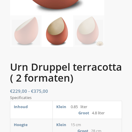
Urn Druppel terracotta
( 2 formaten)
Prijsklasse:
€
229,00
-
€
375,00
Specificaties
€229,00
tot
Inhoud
Klein
0.85 liter
€375,00
Groot
4.8 liter
Hoogte
Klein
15 cm
Groot
28 cm