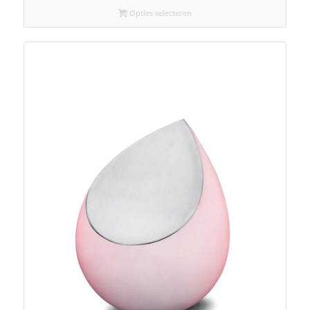
€375,00
Opties selecteren