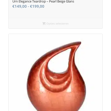
Urn Elegance Teardrop – Pearl Beige Glans
Prijsklasse:
€
149,00
-
€
199,00
€149,00
tot
€199,00
Opties selecteren