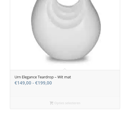
Urn Elegance Teardrop – Wit mat
Prijsklasse:
€
149,00
-
€
199,00
€149,00
tot
€199,00
Opties selecteren