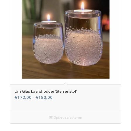
Urn Glas kaarshouder ‘Sterrenstof’
Prijsklasse:
€
172,00
-
€
180,00
€172,00
tot
€180,00
Opties selecteren