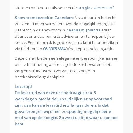
Mooi te combineren als set met de
urn glas sterrenstof
Showroombezoek in Zaandam
:
Als u de urn in het echt
wilt zien of meer wilt weten over de mogelijkheden, kunt
u terecht in de showroom in
Zaandam
.
Jolanda
staat
daar voor u klaar om u te adviseren en te helpen bij uw
keuze. Een afspraak is gewenst, en u kunt haar bereiken
via telefoon op
06-33052884
WhatsApp is ook mogelijk .
Deze urnen bieden een elegante en persoonlijke manier
om de herinnering aan een geliefde te bewaren, met
zorg en vakmanschap vervaardigd voor een
betekenisvolle gedenkplek.
Levertijd
De levertijd van deze urn bedraagt circa 5
werkdagen. Mocht de urn tijdelijk niet op voorraad
zijn, dan kan de levertijd iets langer duren. In dat
geval brengen wij u hier zo spoedig mogelijk per e-
mail van op de hoogte. Zo weet u altijd waar u aan toe
bent.