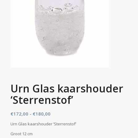
Urn Glas kaarshouder
‘Sterrenstof’
Prijsklasse:
€
172,00
-
€
180,00
€172,00
Urn Glas kaarshouder ‘Sterrenstof’
tot
Groot 12 cm
€180,00