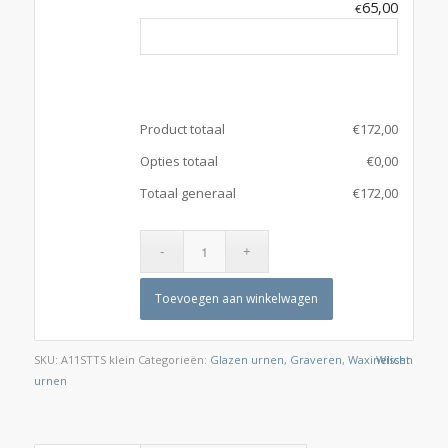
65,00
€
Product totaal
€
172,00
Opties totaal
€
0,00
Totaal generaal
€
172,00
Toevoegen aan winkelwagen
SKU:
A11STTS klein
Categorieën:
Glazen urnen
,
Graveren
,
Waxinelicht
Wissen
urnen