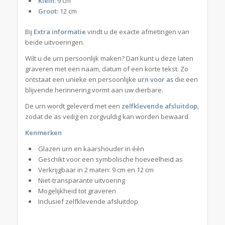
Klein:
9 cm
Groot:
12 cm
Bij
Extra informatie
vindt u de exacte afmetingen van
beide uitvoeringen.
Wilt u de urn persoonlijk maken? Dan kunt u deze laten
graveren met een naam, datum of een korte tekst. Zo
ontstaat een unieke en persoonlijke
urn voor as
die een
blijvende herinnering vormt aan uw dierbare.
De urn wordt geleverd met een
zelfklevende afsluitdop
,
zodat de as veilig en zorgvuldig kan worden bewaard.
Kenmerken
Glazen urn en kaarshouder in één
Geschikt voor een symbolische hoeveelheid as
Verkrijgbaar in 2 maten: 9 cm en 12 cm
Niet-transparante uitvoering
Mogelijkheid tot graveren
Inclusief zelfklevende afsluitdop