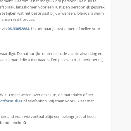
moment. Daarom is het mogelijk om persoonlijke hulp te
 afspraak, langskomen voor een rustig en persoonlijk gesprek
n te kijken wat het beste past bij uw wensen. Jolanda is warm
ensen in dit proces.
r via
06-33052884
. U kunt haar gerust appen of bellen voor
aardigd. De natuurlijke materialen, de zachte afwerking en
an iemand die u dierbaar is. Een plek van rust, herinnering
. Wilt u meer weten over deze urn, de materialen of het
ctformulier
of telefonisch. Wij staan voor u klaar met
 iemand voor wie voetbal altijd een belangrijke rol heeft
erbondenheid. ⚽