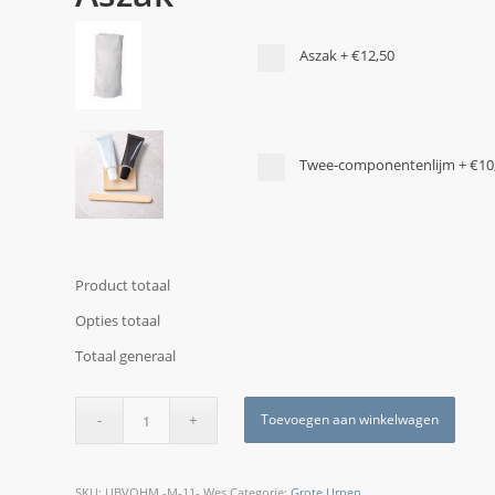
Aszak
+
€12,50
Twee-componentenlijm
+
€10
Product totaal
Opties totaal
Totaal generaal
Toevoegen aan winkelwagen
SKU:
UBVOHM -M-11- Wes
Categorie:
Grote Urnen