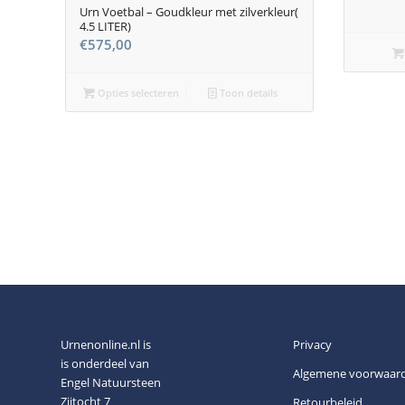
Urn Voetbal – Goudkleur met zilverkleur(
4.5 LITER)
€
575,00
Opties selecteren
Toon details
Urnenonline.nl is
Privacy
is onderdeel van
Algemene voorwaar
Engel Natuursteen
Zijtocht 7
Retourbeleid