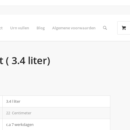
ct
Urn vullen
Blog
Algemene voorwaarden
 3.4 liter)
3.4 l liter
22 Centimeter
c.a 7 werkdagen