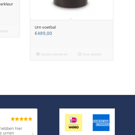
verkleur
Urn voetbal
tails
€
489,00
Opties selecteren
Toon details