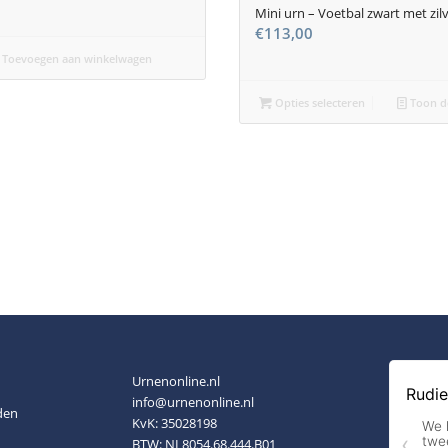
Mini urn – Voetbal zwart met zil
€
113,00
Toevoegen aan winkelwagen
Opties selecteren
Toon de
Urnenonline.nl
info@urnenonline.nl
den
KvK: 35028198
BTW: NL8054.68.444.B01