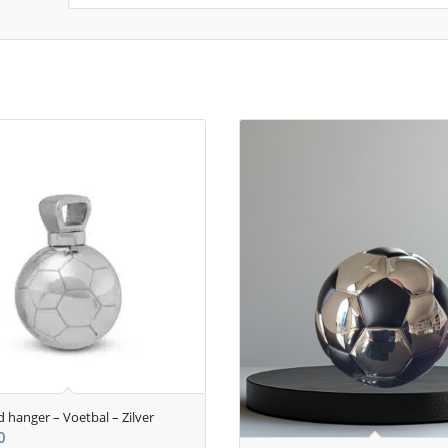
d hanger – Voetbal – Zilver
0