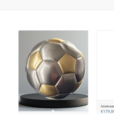
Je zou ook kunnen houden van …
Assieraa
€
179,0