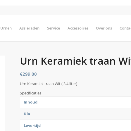
Urnen
Assieraden
Service
Accessoires
Over ons
Conta
Urn Keramiek traan Wit (
€
299,00
Urn Keramiek traan Wit ( 3.4 liter)
Specificaties
Inhoud
Dia
Levertijd