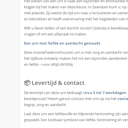
Het kiezen van een urn is vaak een bijzonder en emotioneel 
krijgen bij het maken van deze keuze. In Zaandam kunt u, op
met Jolanda. Zij neemt de tijd om naar u te luisteren en same
en betrokken en heeft veel ervaring met het begeleiden van m
Wilt u liever bellen of een bericht sturen? Jolanda is bereikbaa
vragen of om een afspraak te maken.
Een urn met liefde en aandacht gemaakt
Deze massief walnoothouten urn is met zorg en aandacht verv
het tijdloze ontwerp maken het tot een bijzonder aandenken a
en liefde – voor altijd dichtbij.
📦 Levertijd & contact
De levertijd van deze urn bedraagt
circa 5 tot 7 werkdagen
bestelproces? Neem gerust contact met ons op via het
conta
begrip, zorg en aandacht.
Laat deze urn een liefdevolle en blijvende herinnering zijn aan
gespeeld. Een tastbaar symbool van liefde, herinnering en v