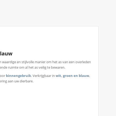
Blauw
 waardige en stijlvolle manier om het as van een overleden
ende ruimte om al het as veilig te bewaren.
voor
binnengebruik
. Verkrijgbaar in
wit, groen en blauw
,
ering aan uw dierbare.