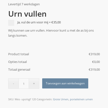
Levertijd 7 werkdagen
Urn vullen
Ja, vul de urn voor mij
+
€35,00
Wij kunnen uw urn vullen. Hiervoor kunt u met de as bij ons
langs komen.
Product totaal
€
‎319,00
Opties totaal
€
‎0,00
Totaal generaal
€
‎319,00
Toevoegen aan winkelwagen
SKU:
Wes- upolsgf 120
Categorieën:
Grote Urnen
,
porseleinen urnen