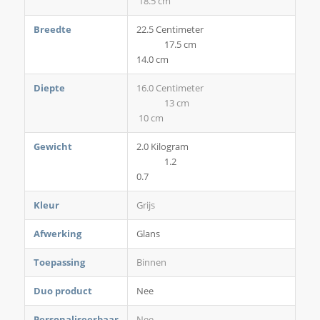
18.5 cm
Breedte
22.5 Centimeter
17.5 cm
14.0 cm
Diepte
16.0 Centimeter
13 cm
10 cm
Gewicht
2.0 Kilogram
1.2
0.7
Kleur
Grijs
Afwerking
Glans
Toepassing
Binnen
Duo product
Nee
Personaliseerbaar
Nee