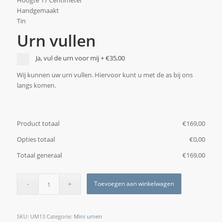
Hoogte 17 Centimeter
Handgemaakt
Tin
Urn vullen
Ja, vul de urn voor mij
+
€35,00
Wij kunnen uw urn vullen. Hiervoor kunt u met de as bij ons
langs komen.
Product totaal
€
‎169,00
Opties totaal
€
‎0,00
Totaal generaal
€
‎169,00
Toevoegen aan winkelwagen
SKU:
UM13
Categorie:
Mini urnen