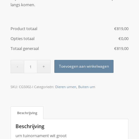
langs komen.
Product totaal
€
‎819,00
Opties totaal
€
‎0,00
Totaal generaal
€
‎819,00
Toevoegen aan winkelwagen
SKU:
CGS002-l
Categorieën:
Dieren urnen
,
Buiten urn
Beschrijving
Beschrijving
urn tuinornament wit groot