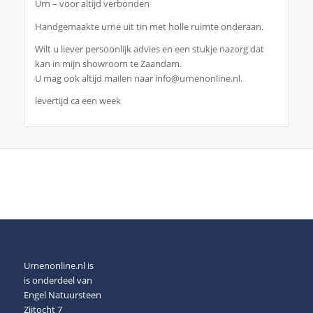
Urn – voor altijd verbonden
Handgemaakte urne uit tin met holle ruimte onderaan.
Wilt u liever persoonlijk advies en een stukje nazorg dat
kan in mijn showroom te Zaandam.
U mag ook altijd mailen naar info@urnenonline.nl.
levertijd ca een week
Urnenonline.nl is
is onderdeel van
Engel Natuursteen
Zijtocht 7