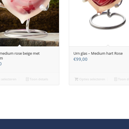
medium rose beige met
Urn glas – Medium hart Rose
es
€
99,00
0
 selecteren
Toon details
Opties selecteren
Toon de