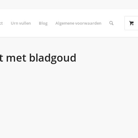
ct
Urn vullen
Blog
Algemene voorwaarden
rt met bladgoud