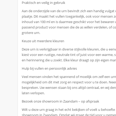
Praktisch en veilig in gebruik
Aan de onderzijde van de urn bevindt zich een handig vulgat
plaatje. Dit maakt het vullen toegankelijk, ook voor mensen
inhoud van 100 ml en is daarmee geschikt voor het bewaren 
passend product voor mensen die de as willen verdelen, of 
grotere urn.
Keuze uit meerdere kleuren
Deze urn is verkrijgbaar in diverse stijlvolle kleuren, die u e
kiest voor een rustige, neutrale tint of juist voor een warme, sp
en herinnering die u zoekt. Elke kleur draagt op zijn eigen man
Hulp bij vullen en persoonlijk advies
Veel mensen vinden het spannend of moeilijk om zelf een urn 
mogelijkheid om dit met zorg en respect voor u te doen. Ne
bespreken. Uw wensen staan bij ons altijd centraal, en wij d
laten verlopen.
Bezoek onze showroom in Zaandam – op afspraak
Wilt u deze urn graag in het echt bekijken of voelt u behoeft
showroom in Zaandam. Omdat wij graag de tijd voor u nemen