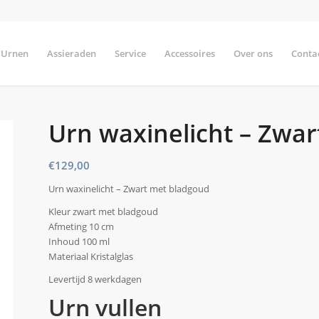
Urnen
Assieraden
Service
Accessoires
Over ons
Conta
Urn waxinelicht – Zwa
€
129,00
Urn waxinelicht – Zwart met bladgoud
Kleur zwart met bladgoud
Afmeting 10 cm
Inhoud 100 ml
Materiaal Kristalglas
Levertijd 8 werkdagen
Urn vullen