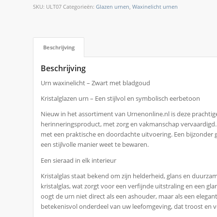
SKU:
ULT07
Categorieën:
Glazen urnen
,
Waxinelicht urnen
Beschrijving
Beschrijving
Urn waxinelicht – Zwart met bladgoud
Kristalglazen urn – Een stijlvol en symbolisch eerbetoon
Nieuw in het assortiment van Urnenonline.nl is deze prachtig
herinneringsproduct, met zorg en vakmanschap vervaardigd. D
met een praktische en doordachte uitvoering. Een bijzonder 
een stijlvolle manier weet te bewaren.
Een sieraad in elk interieur
Kristalglas staat bekend om zijn helderheid, glans en duurzam
kristalglas, wat zorgt voor een verfijnde uitstraling en een gl
oogt de urn niet direct als een ashouder, maar als een elegant 
betekenisvol onderdeel van uw leefomgeving, dat troost en 