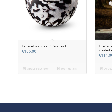
Urn met waxinelicht Zwart-wit
Frosted 
vlindertj
€
186,00
€
111,0
Opties selecteren
Toon details
Opties