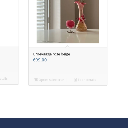
Urnevaasje rose beige
€
99,00
tails
Opties selecteren
Toon details