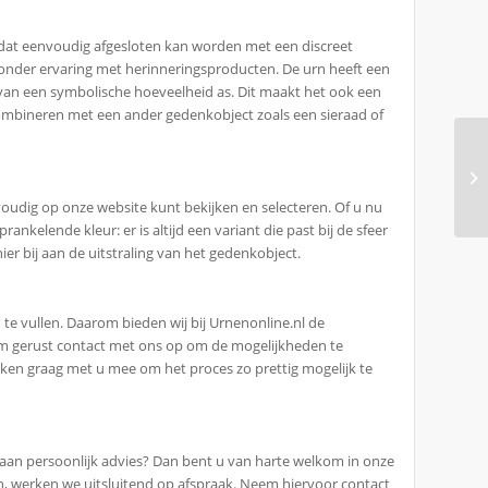
 dat eenvoudig afgesloten kan worden met een discreet
 zonder ervaring met herinneringsproducten. De urn heeft een
van een symbolische hoeveelheid as. Dit maakt het ook een
combineren met een ander gedenkobject zoals een sieraad of
envoudig op onze website kunt bekijken en selecteren. Of u nu
rankelende kleur: er is altijd een variant die past bij de sfeer
ier bij aan de uitstraling van het gedenkobject.
te vullen. Daarom bieden wij bij Urnenonline.nl de
em gerust contact met ons op om de mogelijkheden te
enken graag met u mee om het proces zo prettig mogelijk te
e aan persoonlijk advies? Dan bent u van harte welkom in onze
, werken we uitsluitend op afspraak. Neem hiervoor contact