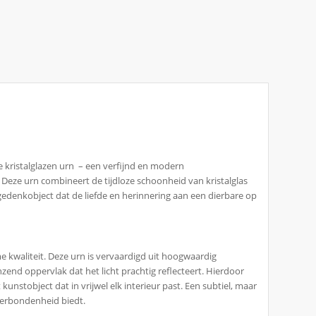
e kristalglazen urn – een verfijnd en modern
eze urn combineert de tijdloze schoonheid van kristalglas
gedenkobject dat de liefde en herinnering aan een dierbare op
e kwaliteit. Deze urn is vervaardigd uit hoogwaardig
anzend oppervlak dat het licht prachtig reflecteert. Hierdoor
kunstobject dat in vrijwel elk interieur past. Een subtiel, maar
verbondenheid biedt.