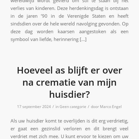
wereldwijd wordt gevierd om stil te staan bij het
verlies van kinderen. Deze herdenkingsdag is ontstaan
in de jaren ’90 in de Verenigde Staten en heeft
sindsdien over de hele wereld navolging gevonden. Op
deze dag worden kaarsen aangestoken als een
symbool van liefde, herinnering […]
Hoeveel as blijft er over
na crematie van mijn
huisdier?
/
/
17 september 2024
in
Geen categorie
door
Marco Engel
Als uw huisdier komt te overlijden is dit erg verdrietig,
er gaat een gezinslid verloren en dit brengt veel
verdriet met zich mee. U kunt ervoor te kiezen om uw