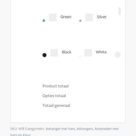
Tra
Green
Silver
Orig
col
Black
White
Product totaal
Opties totaal
Totaal generaal
SKU:
N/B
Categorieën:
Ashanger met hars
,
Ashangers
,
Assieraden met
hars en kleur