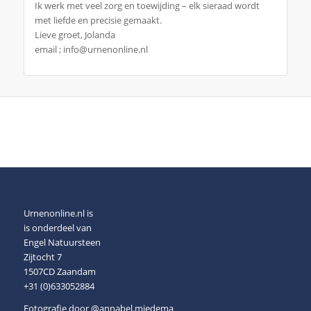
Ik werk met veel zorg en toewijding – elk sieraad wordt
met liefde en precisie gemaakt.
Lieve groet, Jolanda
email ; info@urnenonline.nl
Urnenonline.nl is
is onderdeel van
Engel Natuursteen
Zijtocht 7
1507CD Zaandam
+31 (0)633052884
Fotografie door
@annabel.miedema