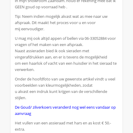
in mijn showroom Zaandam. houd er rekening mee dat ik
GEEN goud op voorraad heb .
Tip: Neem indien mogelijk alvast wat as mee naar uw
afspraak. Dit maakt het proces voor u en voor
mij eenvoudiger.
U mag mij ook altijd appen of bellen via 06-33052884 voor
vragen of het maken van een afspraak.
Naast assieraden bied ik ook sieraden met
vingerafdrukken aan, en er is tevens de mogelijkheid
om een haarlok of vacht van een huisdier in het sieraad te
verwerken.
Onder de hoofdfoto van uw gewenste artikel vindt u veel
voorbeelden van kleurmogelijkheden, zodat
u alvast een indruk kunt krijgen van de verschillende
stijlen.
De Goud/ zilverkoers veranderd nog wel eens vandaar op
aanvraag
Het vullen van een assieraad met hars en as kost € 50.-
extra.