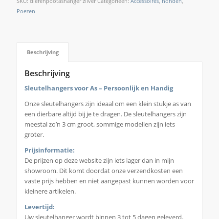
SKU:
dierenpootashanger zilver
Categorieën:
Accessoires
,
honden
,
Poezen
Beschrijving
Beschrijving
Sleutelhangers voor As – Persoonlijk en Handig
Onze sleutelhangers zijn ideaal om een klein stukje as van
een dierbare altijd bij je te dragen. De sleutelhangers zijn
meestal zo’n 3 cm groot, sommige modellen zijn iets
groter.
Prijsinformatie:
De prijzen op deze website zijn iets lager dan in mijn
showroom. Dit komt doordat onze verzendkosten een
vaste prijs hebben en niet aangepast kunnen worden voor
kleinere artikelen.
Levertijd:
Uw sleutelhanger wordt binnen 3 tot 5 dagen geleverd.