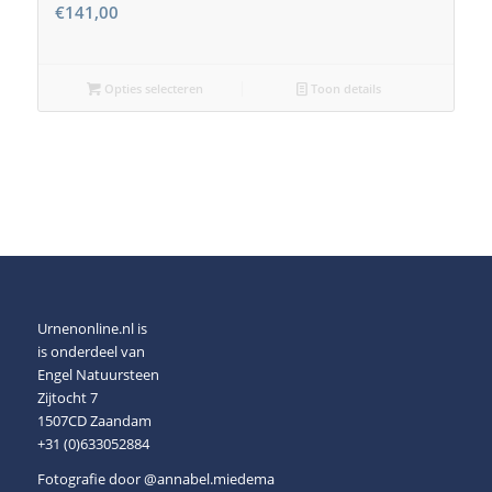
€
141,00
Opties selecteren
Toon details
Urnenonline.nl is
is onderdeel van
Engel Natuursteen
Zijtocht 7
1507CD Zaandam
+31 (0)633052884
Fotografie door
@annabel.miedema