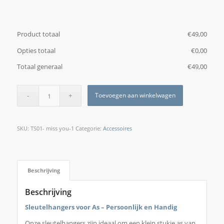
Product totaal
€
‎49,00
Opties totaal
€
‎0,00
Totaal generaal
€
‎49,00
Toevoegen aan winkelwagen
SKU:
TS01- miss you-1
Categorie:
Accessoires
Beschrijving
Beschrijving
Sleutelhangers voor As – Persoonlijk en Handig
Onze sleutelhangers zijn ideaal om een klein stukje as van