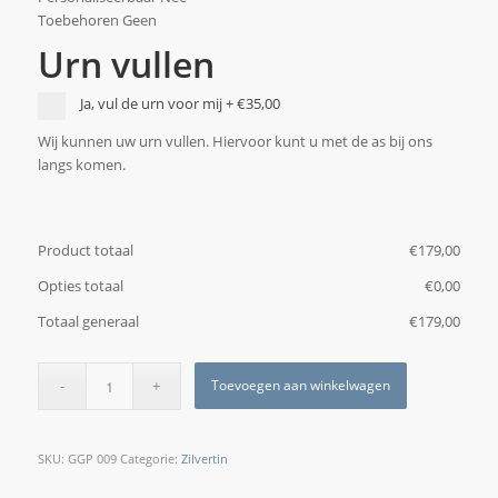
Toebehoren Geen
Urn vullen
Ja, vul de urn voor mij
+
€35,00
Wij kunnen uw urn vullen. Hiervoor kunt u met de as bij ons
langs komen.
Product totaal
€
‎179,00
Opties totaal
€
‎0,00
Totaal generaal
€
‎179,00
Toevoegen aan winkelwagen
SKU:
GGP 009
Categorie:
Zilvertin