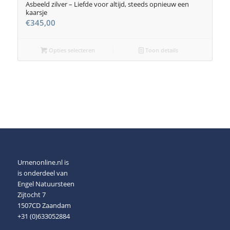
Asbeeld zilver – Liefde voor altijd, steeds opnieuw een
kaarsje
€
345,00
Opties selecteren
Toon details
Urnenonline.nl is
is onderdeel van
Engel Natuursteen
Zijtocht 7
1507CD Zaandam
+31 (0)633052884