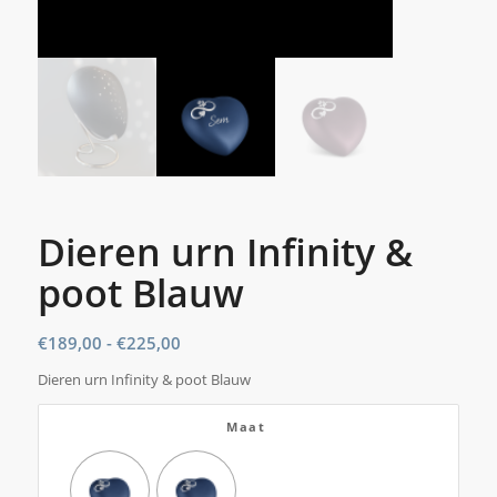
Dieren urn Infinity &
poot Blauw
Prijsklasse:
€
189,00
-
€
225,00
€189,00
Dieren urn Infinity & poot Blauw
tot
€225,00
Maat