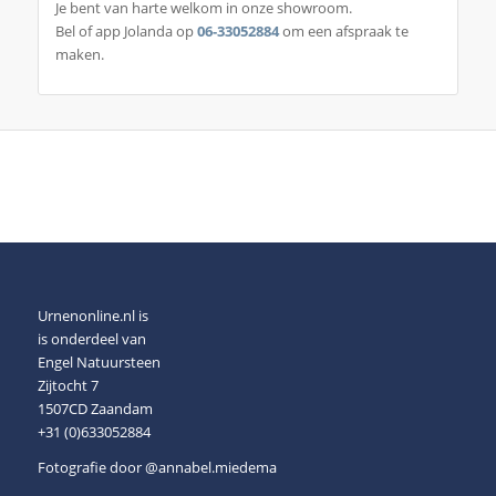
Je bent van harte welkom in onze showroom.
Bel of app Jolanda op
06-33052884
om een afspraak te
maken.
Urnenonline.nl is
is onderdeel van
Engel Natuursteen
Zijtocht 7
1507CD Zaandam
+31 (0)633052884
Fotografie door
@annabel.miedema