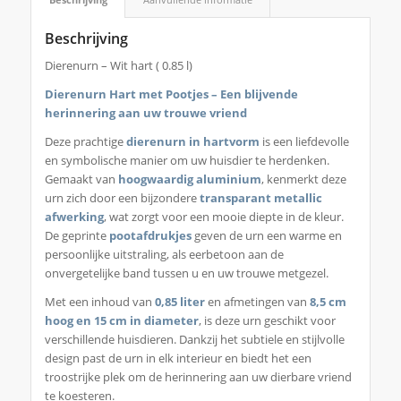
Beschrijving
Dierenurn – Wit hart ( 0.85 l)
Dierenurn Hart met Pootjes – Een blijvende
herinnering aan uw trouwe vriend
Deze prachtige
dierenurn in hartvorm
is een liefdevolle
en symbolische manier om uw huisdier te herdenken.
Gemaakt van
hoogwaardig aluminium
, kenmerkt deze
urn zich door een bijzondere
transparant metallic
afwerking
, wat zorgt voor een mooie diepte in de kleur.
De geprinte
pootafdrukjes
geven de urn een warme en
persoonlijke uitstraling, als eerbetoon aan de
onvergetelijke band tussen u en uw trouwe metgezel.
Met een inhoud van
0,85 liter
en afmetingen van
8,5 cm
hoog en 15 cm in diameter
, is deze urn geschikt voor
verschillende huisdieren. Dankzij het subtiele en stijlvolle
design past de urn in elk interieur en biedt het een
troostrijke plek om de herinnering aan uw dierbare vriend
te koesteren.