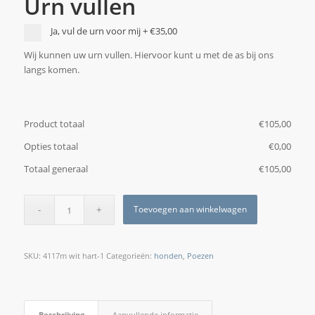
Urn vullen
Ja, vul de urn voor mij
+
€35,00
Wij kunnen uw urn vullen. Hiervoor kunt u met de as bij ons
langs komen.
Product totaal
€
‎105,00
Opties totaal
€
‎0,00
Totaal generaal
€
‎105,00
Toevoegen aan winkelwagen
SKU:
4117m wit hart-1
Categorieën:
honden
,
Poezen
Beschrijving
Aanvullende informatie