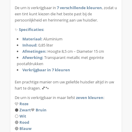
De urn is verkrijgbaar in
7 verschillende kleuren
, zodat u
een tint kunt kiezen die het beste past bij de
persoonlijkheid en herinnering aan uw huisdier.
✨
Specificaties:
Materiaal:
Aluminium
Inhoud:
0,85 liter
Afmetingen:
Hoogte 8,5 cm – Diameter 15 cm
Afwerking:
Transparant metallic met geprinte
pootafdrukken
Verkrijgbaar in 7 kleuren
Een prachtige manier om uw geliefde huisdier altijd in uw
hart te dragen. 💕🐾
De urn is verkrijgbaar in maar liefst
zeven kleuren
:
🩷
Roze
⚫
Zwart
🤎
Bruin
⚪
Wit
🔴
Rood
🔵
Blauw