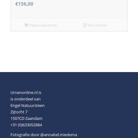
€
156,00
Opties selecteren
Toon details
Urnenonline.nl is
is onderdeel van
Engel Natuursteen
Zijtocht 7
1507CD Zaandam
+31 (0)633052884
Fotografie door
@annabel.miedema