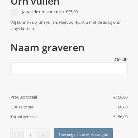
Urn vullen
Ja, vul de urn voor mij
+
€35,00
Wij kunnen uw urn vullen. Hiervoor kunt u met de as bij ons
langs komen.
Naam graveren
65,00
€
Product totaal
€
‎156,00
Opties totaal
€
‎0,00
Totaal generaal
€
‎156,00
Toevoegen aan winkelwagen