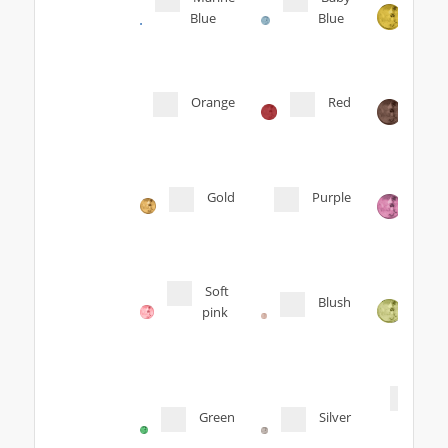
Blue
Blue
Orange
Red
Gold
Purple
Soft
Blush
pink
Tra
Green
Silver
Orig
col