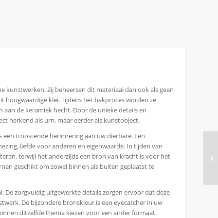
 kunstwerken. Zij beheersen dit materiaal dan ook als geen
t hoogwaardige klei. Tijdens het bakproces worden ze
ich aan de keramiek hecht. Door de unieke details en
ct herkend als urn, maar eerder als kunstobject.
s een troostende herinnering aan uw dierbare. Een
zing, liefde voor anderen en eigenwaarde. In tijden van
ren, terwijl het anderzijds een bron van kracht is voor het
rnen geschikt om zowel binnen als buiten geplaatst te
. De zorgvuldig uitgewerkte details zorgen ervoor dat deze
nstwerk. De bijzondere bronskleur is een eyecatcher in uw
u binnen ditzelfde thema kiezen voor een ander formaat.