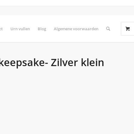
ct
Urn vullen
Blog
Algemene voorwaarden
eepsake- Zilver klein