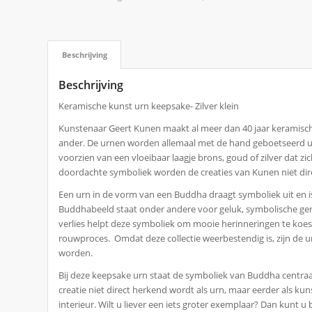
Beschrijving
Beschrijving
Keramische kunst urn keepsake- Zilver klein
Kunstenaar Geert Kunen maakt al meer dan 40 jaar keramische
ander. De urnen worden allemaal met de hand geboetseerd ui
voorzien van een vloeibaar laagje brons, goud of zilver dat z
doordachte symboliek worden de creaties van Kunen niet dire
Een urn in de vorm van een Buddha draagt symboliek uit en i
Buddhabeeld staat onder andere voor geluk, symbolische gene
verlies helpt deze symboliek om mooie herinneringen te koeste
rouwproces. Omdat deze collectie weerbestendig is, zijn de u
worden.
Bij deze keepsake urn staat de symboliek van Buddha centraal
creatie niet direct herkend wordt als urn, maar eerder als ku
interieur. Wilt u liever een iets groter exemplaar? Dan kunt 