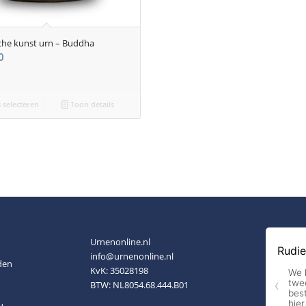
he kunst urn – Buddha
0
 selecteren
Toon details
Urnenonline.nl
info@urnenonline.nl
den
KvK: 35028198
BTW: NL8054.68.444.B01