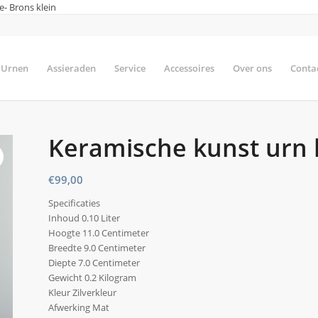
- Brons klein
Urnen
Assieraden
Service
Accessoires
Over ons
Conta
Keramische kunst urn k
€
99,00
Specificaties
Inhoud 0.10 Liter
Hoogte 11.0 Centimeter
Breedte 9.0 Centimeter
Diepte 7.0 Centimeter
Gewicht 0.2 Kilogram
Kleur Zilverkleur
Afwerking Mat