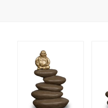
Je zou ook kunnen houden van …