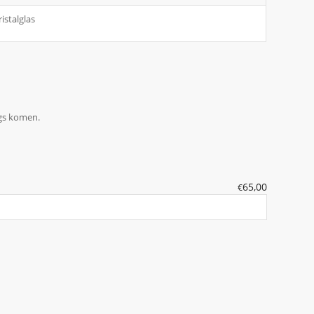
ristalglas
ngs komen.
65,00
€