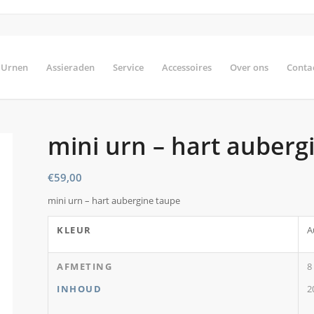
Urnen
Assieraden
Service
Accessoires
Over ons
Conta
mini urn – hart auberg
€
59,00
mini urn – hart aubergine taupe
KLEUR
A
AFMETING
8
INHOUD
2