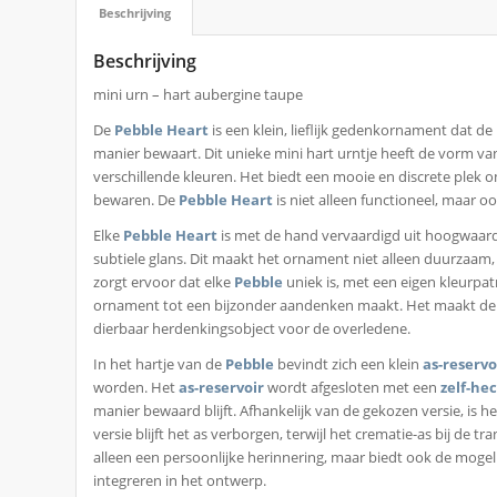
Beschrijving
Beschrijving
mini urn – hart aubergine taupe
De
Pebble Heart
is een klein, lieflijk gedenkornament dat d
manier bewaart. Dit unieke mini hart urntje heeft de vorm van 
verschillende kleuren. Het biedt een mooie en discrete plek o
bewaren. De
Pebble Heart
is niet alleen functioneel, maar oo
Elke
Pebble Heart
is met de hand vervaardigd uit hoogwaar
subtiele glans. Dit maakt het ornament niet alleen duurzaa
zorgt ervoor dat elke
Pebble
uniek is, met een eigen kleurpat
ornament tot een bijzonder aandenken maakt. Het maakt d
dierbaar herdenkingsobject voor de overledene.
In het hartje van de
Pebble
bevindt zich een klein
as-reservo
worden. Het
as-reservoir
wordt afgesloten met een
zelf-he
manier bewaard blijft. Afhankelijk van de gekozen versie, is he
versie blijft het as verborgen, terwijl het crematie-as bij de 
alleen een persoonlijke herinnering, maar biedt ook de mogel
integreren in het ontwerp.