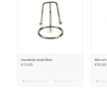
Houdertje Small Zilver
Mini urn
€
13,00
€
59,00
Opties selecteren
Toon details
Opties