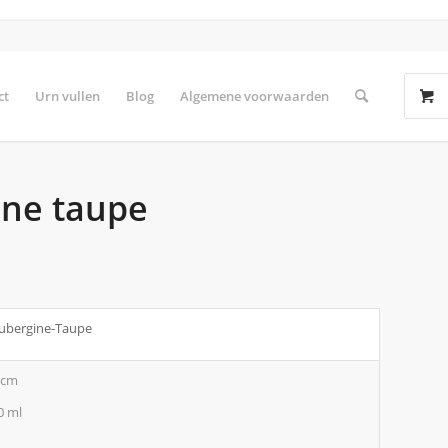
ct
Urn vullen
Blog
Algemene voorwaarden
ine taupe
ubergine-Taupe
 cm
0 ml