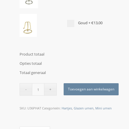
Goud
+
€13,00
Product totaal
Opties totaal
Totaal generaal
Toevoegen aan winkelwagen
SKU:
U36PHAT
Categorieën:
Hartjes
,
Glazen urnen
,
Mini urnen