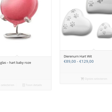
Dierenurn Hart Wit
Prijsklasse
€
89,00
-
€
129,00
 glas – hart baby roze
€89,00
tot
€129,00
Opties selecteren
 selecteren
Toon details