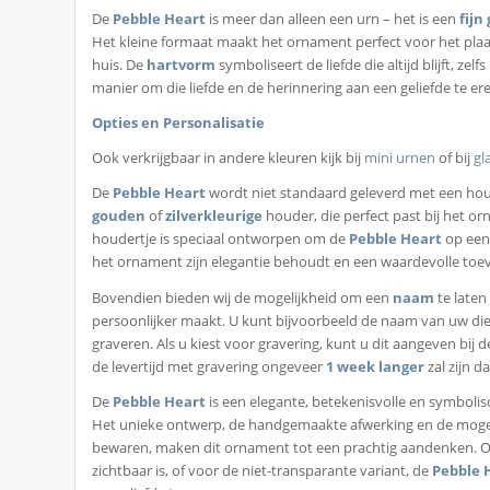
De
Pebble Heart
is meer dan alleen een urn – het is een
fijn
Het kleine formaat maakt het ornament perfect voor het plaat
huis. De
hartvorm
symboliseert de liefde die altijd blijft, ze
manier om die liefde en de herinnering aan een geliefde te er
Opties en Personalisatie
Ook verkrijgbaar in andere kleuren kijk bij
mini urnen
of bij
gl
De
Pebble Heart
wordt niet standaard geleverd met een hou
gouden
of
zilverkleurige
houder, die perfect past bij het o
houdertje is speciaal ontworpen om de
Pebble Heart
op een 
het ornament zijn elegantie behoudt en een waardevolle toevo
Bovendien bieden wij de mogelijkheid om een
naam
te late
persoonlijker maakt. U kunt bijvoorbeeld de naam van uw die
graveren. Als u kiest voor gravering, kunt u dit aangeven bij
de levertijd met gravering ongeveer
1 week langer
zal zijn d
De
Pebble Heart
is een elegante, betekenisvolle en symboli
Het unieke ontwerp, de handgemaakte afwerking en de mogeli
bewaren, maken dit ornament tot een prachtig aandenken. Of 
zichtbaar is, of voor de niet-transparante variant, de
Pebble 