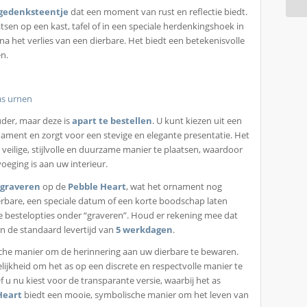
 gedenksteentje
dat een moment van rust en reflectie biedt.
sen op een kast, tafel of in een speciale herdenkingshoek in
lfs na het verlies van een dierbare. Het biedt een betekenisvolle
en.
as urnen
der, maar deze is
apart te bestellen
. U kunt kiezen uit een
rnament en zorgt voor een stevige en elegante presentatie. Het
veilige, stijlvolle en duurzame manier te plaatsen, waardoor
eging is aan uw interieur.
n
graveren
op de
Pebble Heart
, wat het ornament nog
rbare, een speciale datum of een korte boodschap laten
 de bestelopties onder “graveren”. Houd er rekening mee dat
an de standaard levertijd van
5 werkdagen
.
sche manier om de herinnering aan uw dierbare te bewaren.
jkheid om het as op een discrete en respectvolle manier te
u nu kiest voor de transparante versie, waarbij het as
Heart
biedt een mooie, symbolische manier om het leven van