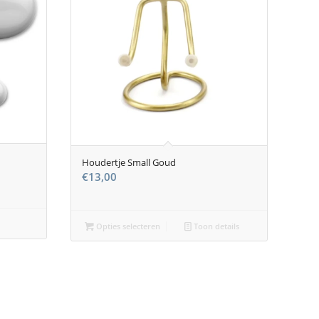
Houdertje Small Goud
:
€
13,00
Opties selecteren
Toon details