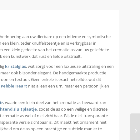
e herinnering aan uw dierbare op een intieme en symbolische
een klein, teder knuffelsteentje en is verkrijgbaar in
m een klein gedeelte van het crematie-as van uw geliefde te
k een kunstwerk dat rust en liefde uitstraalt.
dig
kristalglas
, wat zorgt voor een luxueuze uitstraling en een
m, maar ook bijzonder elegant. De handgemaakte productie
roon en textuur. Geen enkele is exact hetzelfde, wat dit
e
Pebble Heart
niet alleen een urn, maar een persoonlijk en
ir
, waarin een klein deel van het crematie-as bewaard kan
chtend sluitplaatje
, zodat de as op een veilige en discrete
t crematie-as wel of niet zichtbaar. Bij de niet-transparante
transparante versie zichtbaar is. Dit maakt het ornament niet
ijkheid om de as op een prachtige en subtiele manier te